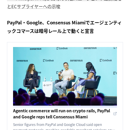
とECサプライヤーへの示唆
PayPal・Google、Consensus Miamiでエージェンティ
ックコマースは暗号レール上で動くと宣言
Agentic commerce will run on crypto rails, PayPal
and Google reps tell Consensus Miami
Senior figures from PayPal and Google Cloud said open
payment protocols, machine-readable merchant catalogs and