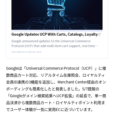
Google Updates UCP With Carts, Catalogs, Loyalty
Google announced updates to the Universal Commerce
Protocol (UCP) that add multi-item cart support, real-time
catalog queries, and identity linking for loyalty benefits.
letsdatascience.com
Googleは「Universal Commerce Protocol（UCP）」に複
数商品カート対応、リアルタイム在庫照会、ロイヤルティ
会員ID連携の3機能を追加し、Merchant Center経由のオン
ボーディングも簡素化したと発表しました。5/7既報の
「Googleがメイン検索結果へUCP拡張」の延長で、単一商
品決済から複数商品カート・ロイヤルティポイント利用ま
でユーザー体験が一気に実用ECに近づいています。