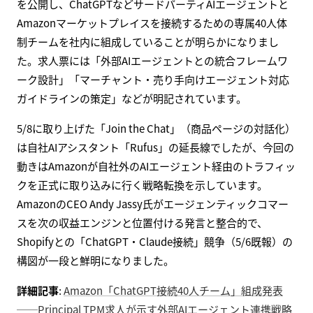
を公開し、ChatGPTなどサードパーティAIエージェントと
Amazonマーケットプレイスを接続するための専属40人体
制チームを社内に組成していることが明らかになりまし
た。求人票には「外部AIエージェントとの統合フレームワ
ーク設計」「マーチャント・売り手向けエージェント対応
ガイドラインの策定」などが明記されています。
5/8に取り上げた「Join the Chat」（商品ページの対話化）
は自社AIアシスタント「Rufus」の延長線でしたが、今回の
動きはAmazonが自社外のAIエージェント経由のトラフィッ
クを正式に取り込みに行く戦略転換を示しています。
AmazonのCEO Andy Jassy氏がエージェンティックコマー
スを次の収益エンジンと位置付ける発言と整合的で、
Shopifyとの「ChatGPT・Claude接続」競争（5/6既報）の
構図が一段と鮮明になりました。
詳細記事
:
Amazon「ChatGPT接続40人チーム」組成発表
──Principal TPM求人が示す外部AIエージェント連携戦略