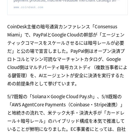
multi-party crypto custody are needed to scale agentic
www.coindesk.com
commerce.
CoinDesk主催の暗号通貨カンファレンス「Consensus
Miami」で、PayPalとGoogle Cloudの幹部が「エージェン
ティックコマースをスケールさせるには暗号レールが必要
だ」と公の場で宣言しました。PayPal側はオープン決済プ
ロトコルとマシン可読なマーチャントカタログ、Google
Cloud側はマルチパーティ暗号カストディ（複数当事者によ
る鍵管理）を、AIエージェントが安全に決済を実行するた
めの前提条件として挙げています。
5/7既報の「Solana×Google Cloud Pay.sh」、5/8既報の
「AWS AgentCore Payments（Coinbase・Stripe連携）」
と地続きの流れで、米テック大手・決済大手が「カードレ
ール＋暗号レール」のハイブリッド構成を本気で推進して
いることが鮮明になりました。EC事業者にとっては、自社