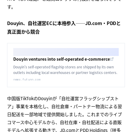
す。
Douyin、自社運営ECに本格参入──JD.com・PDDと
真正面から競合
Douyin ventures into self-operated e-commerce
Douyin's self-operated flagship stores are shipped by its own