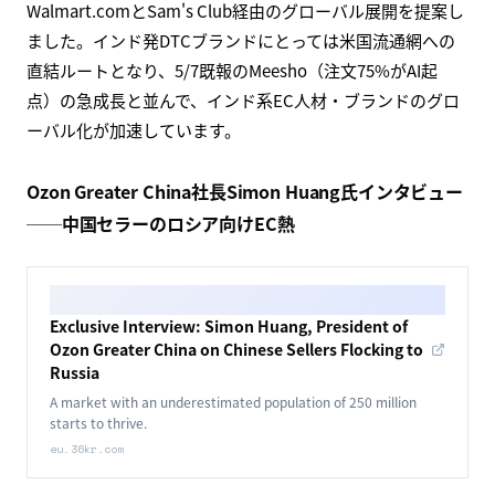
Walmart Aims to Scale India's Digital Brands
Globally Via E-commerce
Walmart CEO John Furner met Indian digital brand founders,
offering global e-commerce scale and marketplace access.
www.whalesbook.com
Walmart International CEOのJohn Furner氏がインドの主
要デジタルブランド創業者と直接フォーラムを開催し、
Walmart.comとSam's Club経由のグローバル展開を提案し
ました。インド発DTCブランドにとっては米国流通網への
直結ルートとなり、5/7既報のMeesho（注文75%がAI起
点）の急成長と並んで、インド系EC人材・ブランドのグロ
ーバル化が加速しています。
Ozon Greater China社長Simon Huang氏インタビュー
──中国セラーのロシア向けEC熱