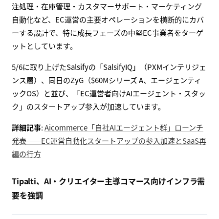
注処理・在庫管理・カスタマーサポート・マーケティング
自動化など、EC運営の主要オペレーションを横断的にカバ
ーする設計で、特に成長フェーズの中堅EC事業者をターゲ
ットとしています。
5/6に取り上げたSalsifyの「SalsifyIQ」（PXMインテリジェ
ンス層）、同日のZyG（$60Mシリーズ A、エージェンティ
ックOS）と並び、「EC運営者向けAIエージェント・スタッ
ク」のスタートアップ参入が加速しています。
詳細記事
:
Aicommerce「自社AIエージェント群」ローンチ
発表──EC運営自動化スタートアップの参入加速とSaaS再
編の行方
Tipalti、AI・クリエイター主導コマース向けインフラ需
要を強調