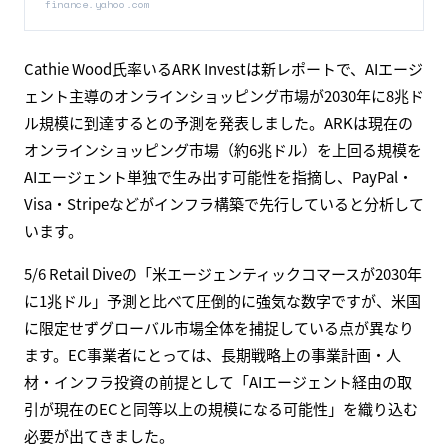
finance.yahoo.com
Cathie Wood氏率いるARK Investは新レポートで、AIエージ
ェント主導のオンラインショッピング市場が2030年に8兆ド
ル規模に到達するとの予測を発表しました。ARKは現在の
オンラインショッピング市場（約6兆ドル）を上回る規模を
AIエージェント単独で生み出す可能性を指摘し、PayPal・
Visa・Stripeなどがインフラ構築で先行していると分析して
います。
5/6 Retail Diveの「米エージェンティックコマースが2030年
に1兆ドル」予測と比べて圧倒的に強気な数字ですが、米国
に限定せずグローバル市場全体を捕捉している点が異なり
ます。EC事業者にとっては、長期戦略上の事業計画・人
材・インフラ投資の前提として「AIエージェント経由の取
引が現在のECと同等以上の規模になる可能性」を織り込む
必要が出てきました。