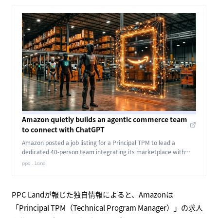
Amazon quietly builds an agentic commerce team
to connect with ChatGPT
Amazon posted a job listing for a Principal TPM to lead a
dedicated 40-person team integrating its marketplace with
third-party AI agents including ChatGPT.
ppc.land
PPC Landが報じた独自情報によると、Amazonは
「Principal TPM（Technical Program Manager）」の求人