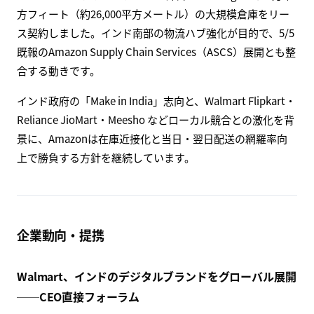
Amazon expands warehousing footprint with
Bengaluru lease in Nelamangala
Amazon India leases 2.8 lakh sq ft warehouse in Nelamangala,
boosting Bengaluru logistics capacity.
www.storyboard18.com
Amazon Indiaは、ベンガルール郊外Nelamangalaで28万平
方フィート（約26,000平方メートル）の大規模倉庫をリー
ス契約しました。インド南部の物流ハブ強化が目的で、5/5
既報のAmazon Supply Chain Services（ASCS）展開とも整
合する動きです。
インド政府の「Make in India」志向と、Walmart Flipkart・
Reliance JioMart・Meesho などローカル競合との激化を背
景に、Amazonは在庫近接化と当日・翌日配送の網羅率向
上で勝負する方針を継続しています。