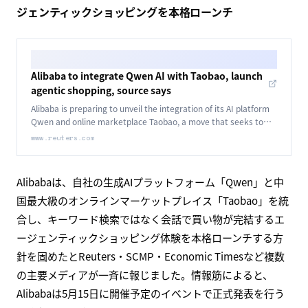
ジェンティックショッピングを本格ローンチ
Alibaba to integrate Qwen AI with Taobao, launch
agentic shopping, source says
Alibaba is preparing to unveil the integration of its AI platform
Qwen and online marketplace Taobao, a move that seeks to
drive shopping with conversations rather than keyword
www.reuters.com
searches.
Alibabaは、自社の生成AIプラットフォーム「Qwen」と中
国最大級のオンラインマーケットプレイス「Taobao」を統
合し、キーワード検索ではなく会話で買い物が完結するエ
ージェンティックショッピング体験を本格ローンチする方
針を固めたとReuters・SCMP・Economic Timesなど複数
の主要メディアが一斉に報じました。情報筋によると、
Alibabaは5月15日に開催予定のイベントで正式発表を行う