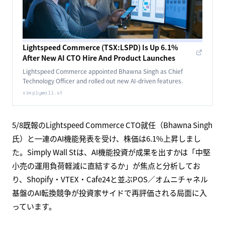
ロシア最大級ECプラットフォームOzonのGreater China社
長Simon Huang氏が36Krの単独インタビューで、中国セラ
ーがロシア市場へ大量流入している実態を語りました。欧
米市場で関税・規制環境が厳しさを増す中、人口2.5億人の
ロシア・CIS圏が「過小評価された新興EC市場」として急
浮上しているとの見方を示しています。
5/4既報のRezolve AI×Revolut上場、5/4のベトナムEC
GMV+47%などと並び、欧米以外の新興EC市場への中国セ
ラー・グローバルブランドの分散が顕著になっています。
Lightspeed Commerce、新AI CTO効果で株価+6.1%
（続報）