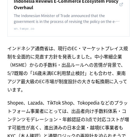
Indonesia Reviews E-Commerce Ecosystem Policy
Overhaul
The Indonesian Minister of Trade announced that the
government is in the process of revising the policy on the e-
commerce and marketplace ecosystem.
en.tempo.co
インドネシア通商省は、現行のEC・マーケットプレイス規
制を全面的に見直す方針を発表しました。中小零細企業
（MSME）からの手数料・出品ルールへの苦情が背景で、
5/7既報の「16歳未満EC利用禁止検討」とも合わせ、東南
アジア最大級のEC市場が制度設計の大きな転換期に入って
います。
Shopee、Lazada、TikTok Shop、Tokopedia などのプラッ
トフォーム事業者にとっては、出品者向け手数料体系・コ
ンテンツモデレーション・年齢認証の3点で対応コストが増
す可能性が高く、進出済みの日本企業・越境EC事業者も
KYC（本人確認）と通関ロジックの再設計を迫られそうで