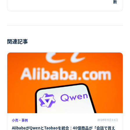
換わる予兆が示された一日でした。EC事業者にとっては、
自社チェックアウト・カタログ・APIの「AIエージェント対
応版」整備が、Amazon／Alibaba／Googleどの陣営に乗る
かとは別に共通の要件として浮上しています。
←
前の記事
AlibabaがQwenとTaobaoを統合：40億商品が「会話で買え
る」エージェンティックコマースの本命
次の記事
→
Mindtrip×Sabre×PayPalのエージェンティックAI航空券予
約：チャット内チェックアウトが埋める「発見と決済」の分
断