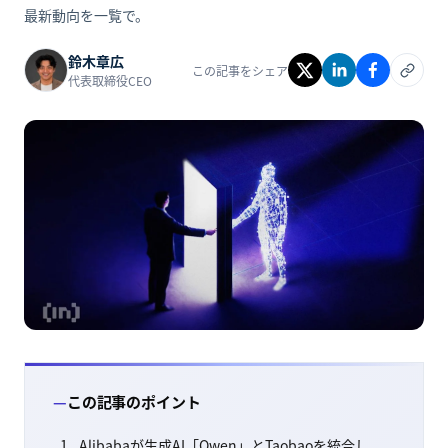
最新動向を一覧で。
鈴木章広
この記事をシェア
代表取締役CEO
この記事のポイント
Alibabaが生成AI「Qwen」とTaobaoを統合し、