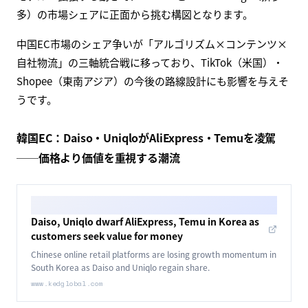
outlets including local warehouses or partner logistics centers.
news.futunn.com
中国版TikTokのDouyinが「自社運営フラッグシップスト
ア」事業を本格化し、自社倉庫・パートナー物流による翌
日配送を一部地域で提供開始しました。これまでのライブ
コマース中心モデルから、自社在庫・自社配送による直販
モデルへ拡張する動きで、JD.comとPDD Holdings（拼多
多）の市場シェアに正面から挑む構図となります。
中国EC市場のシェア争いが「アルゴリズム×コンテンツ×
自社物流」の三軸統合戦に移っており、TikTok（米国）・
Shopee（東南アジア）の今後の路線設計にも影響を与えそ
うです。
韓国EC：Daiso・UniqloがAliExpress・Temuを凌駕
──価格より価値を重視する潮流