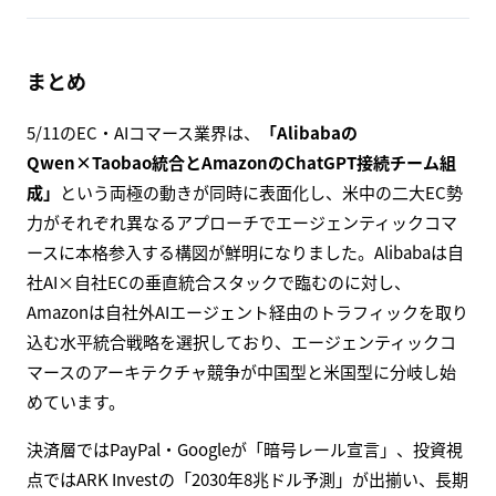
Lightspeed Commerce (TSX:LSPD) Is Up 6.1%
After New AI CTO Hire And Product Launches
Lightspeed Commerce appointed Bhawna Singh as Chief
Technology Officer and rolled out new AI-driven features.
simplywall.st
5/8既報のLightspeed Commerce CTO就任（Bhawna Singh
氏）と一連のAI機能発表を受け、株価は6.1%上昇しまし
た。Simply Wall Stは、AI機能投資が成果を出すかは「中堅
小売の運用負荷軽減に直結するか」が焦点と分析してお
り、Shopify・VTEX・Cafe24と並ぶPOS／オムニチャネル
基盤のAI転換競争が投資家サイドで再評価される局面に入
っています。