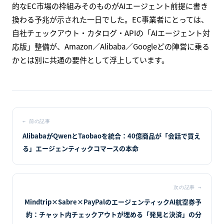
まとめ
5/11のEC・AIコマース業界は、
「Alibabaの
Qwen×Taobao統合とAmazonのChatGPT接続チーム組
成」
という両極の動きが同時に表面化し、米中の二大EC勢
力がそれぞれ異なるアプローチでエージェンティックコマ
ースに本格参入する構図が鮮明になりました。Alibabaは自
社AI×自社ECの垂直統合スタックで臨むのに対し、
Amazonは自社外AIエージェント経由のトラフィックを取り
込む水平統合戦略を選択しており、エージェンティックコ
マースのアーキテクチャ競争が中国型と米国型に分岐し始
めています。
決済層ではPayPal・Googleが「暗号レール宣言」、投資視
点ではARK Investの「2030年8兆ドル予測」が出揃い、長期
的なEC市場の枠組みそのものがAIエージェント前提に書き