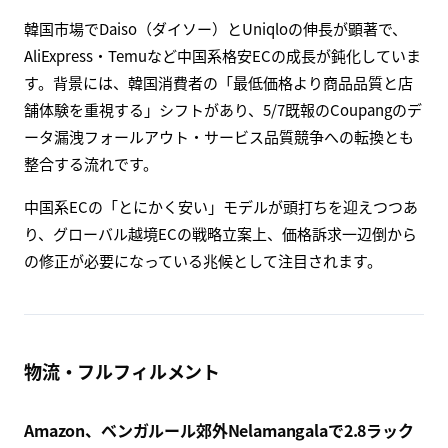
Daiso, Uniqlo dwarf AliExpress, Temu in Korea as
customers seek value for money
Chinese online retail platforms are losing growth momentum in
South Korea as Daiso and Uniqlo regain share.
www.kedglobal.com
韓国市場でDaiso（ダイソー）とUniqloの伸長が顕著で、
AliExpress・Temuなど中国系格安ECの成長が鈍化していま
す。背景には、韓国消費者の「最低価格より商品品質と店
舗体験を重視する」シフトがあり、5/7既報のCoupangのデ
ータ漏洩フォールアウト・サービス品質競争への転換とも
整合する流れです。
中国系ECの「とにかく安い」モデルが頭打ちを迎えつつあ