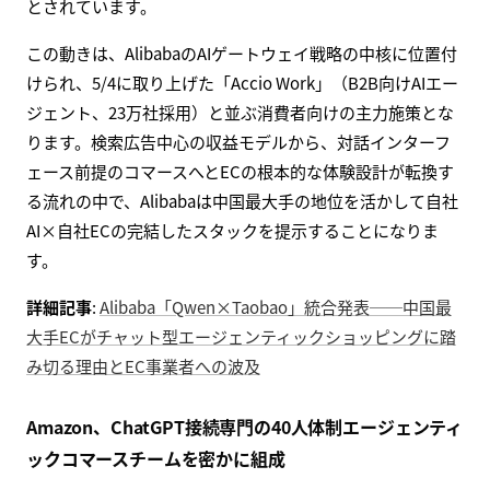
とされています。
この動きは、AlibabaのAIゲートウェイ戦略の中核に位置付
けられ、5/4に取り上げた「Accio Work」（B2B向けAIエー
ジェント、23万社採用）と並ぶ消費者向けの主力施策とな
ります。検索広告中心の収益モデルから、対話インターフ
ェース前提のコマースへとECの根本的な体験設計が転換す
る流れの中で、Alibabaは中国最大手の地位を活かして自社
AI×自社ECの完結したスタックを提示することになりま
す。
詳細記事
:
Alibaba「Qwen×Taobao」統合発表──中国最
大手ECがチャット型エージェンティックショッピングに踏
み切る理由とEC事業者への波及
Amazon、ChatGPT接続専門の40人体制エージェンティ
ックコマースチームを密かに組成