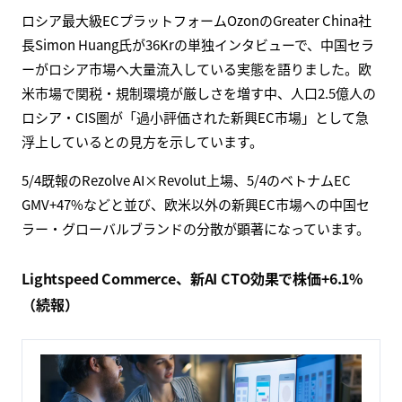
Exclusive Interview: Simon Huang, President of
Ozon Greater China on Chinese Sellers Flocking to
Russia
A market with an underestimated population of 250 million
starts to thrive.
eu.36kr.com