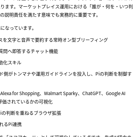
残ります。マーケットプレイス運用における「誰が・何を・いつ判
の説明責任を満たす意味でも実務的に重要です。
になっています。
ンスを文字と音声で要約する常時オン型ブリーフィング
の定型質問へ即答するチャット機能
自動化スキル
ランド側がトンマナや運用ガイドラインを投入し、Piの判断を制御す
 Alexa for Shopping、Walmart Sparky、ChatGPT、Google AI
う評価されているかの可視化
接Piの判断を重ねるブラウザ拡張
れるPi連携