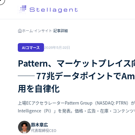
ホーム
インサイト
記事詳細
›
›
AIコマース
2026年5月22日
Pattern、マーケットプレイ
── 77兆データポイントでAmazo
用を自律化
上場ECアクセラレーターPattern Group（NASDAQ: PT
Intelligence（Pi）」を発表。価格・広告・在庫・コンテ
鈴木章広
代表取締役CEO