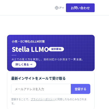
お問い合わせ
JP
小売・EC特化のLLM対策
Stella LLMO
提供開始
AI上での見え方を実測し、技術対応から計測まで一貫支援。
詳しく見る →
最新インサイトをメールで受け取る
登録する
登録することで、
プライバシーポリシー
に同意したものとみなされま
す。