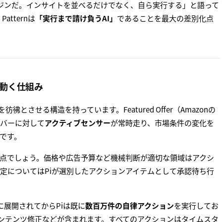
実行エンジンだ。インサイトを並べるだけでなく、自ら実行する」と語って
tternは
「実行まで請け負うAI」
であることを最大の差別化点
が動く仕組み
とさせる構造を持っています。Featured Offer（Amazonの
レバーに対して
アクティブセンサー
が常時走り、市場条件の変化を
です。
点でしょう。価格や広告予算など機械判断が適切な領域はアクシ
定についてはPiが選別したアクションアイテムとして承認待ち行
に展開されてからPiは既に
数百万件の自律アクション
を実行してお
調整、コンテンツ修正などが含まれます。すべてのアクションはタイムスタ