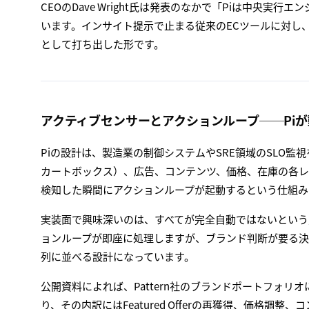
CEOのDave Wright氏は発表のなかで「Piは中央
います。インサイト提示で止まる従来のECツールに対し、Pa
として打ち出した形です。
アクティブセンサーとアクションループ──Pi
Piの設計は、製造業の制御システムやSRE領域のSLO監視を彷彿
カートボックス）、広告、コンテンツ、価格、在庫の各
検知した瞬間にアクションループが起動するという仕組み
実装面で興味深いのは、すべてが完全自動ではないという
ョンループが即座に処理しますが、ブランド判断が要る決
列に並べる設計になっています。
公開資料によれば、Pattern社のブランドポートフォリオ
り、その内訳にはFeatured Offerの再獲得、価格