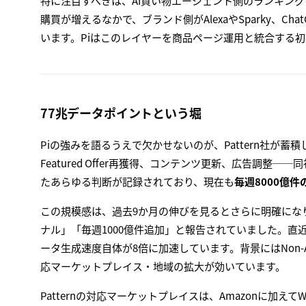
特に注目すべきは、AI買い物エージェント側のランキング
購買が増えるなかで、ブランド側がAlexaやSparky、
います。Piはこのレイヤーを商品ページ運用と統合する
77兆データポイントという堀
Piの強みを語るうえで欠かせないのが、Pattern社が蓄
Featured Offer再獲得、コンテンツ更新、広告調
たあらゆる判断が記録されており、現在も
毎週8000億件
この規模感は、過去9か月の伸びを見るとさらに明確になり
ナル」「毎週1000億件追加」と報告されていました。直近の
ータ生成速度自体が8倍に加速しています。背景にはNon-A
応マーケットプレイス・地域の拡大が効いています。
Patternの対応マーケットプレイスは、Amazonに加えてWalmar