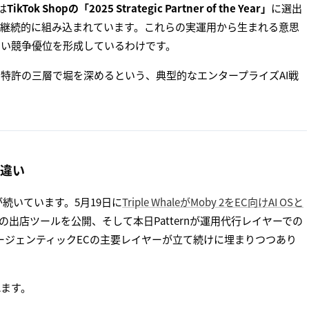
は
TikTok Shopの「2025 Strategic Partner of the Year」
に選出
も継続的に組み込まれています。これらの実運用から生まれる意思
たい競争優位を形成しているわけです。
・特許の三層で堀を深めるという、典型的なエンタープライズAI戦
づけ違い
続いています。5月19日に
Triple WhaleがMoby 2をEC向けAI OSと
動の出店ツールを公開、そして本日Patternが運用代行レイヤーでの
ージェンティックECの主要レイヤーが立て続けに埋まりつつあり
れます。