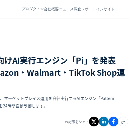
プロダクト
会社概要
ニュース
調査レポート
インサイト
ス向けAI実行エンジン「Pi」を発表
n・Walmart・TikTok Shop運
RN）が、マーケットプレイス運用を自律実行するAIエンジン「Pattern
ンツを24時間自動制御します。
この記事をシェア