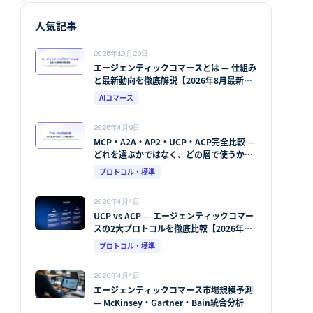
人気記事
2025年10月29日
エージェンティックコマースとは — 仕組み
と最新動向を徹底解説【2026年8月最新
版】
AIコマース
2026年4月9日
MCP・A2A・AP2・UCP・ACP完全比較 —
どれを選ぶかではなく、どの層で使うか
【2026年8月最新版】
プロトコル・標準
2026年4月4日
UCP vs ACP — エージェンティックコマー
スの2大プロトコルを徹底比較【2026年
版】
プロトコル・標準
2026年4月4日
エージェンティックコマース市場規模予測
— McKinsey・Gartner・Bain統合分析