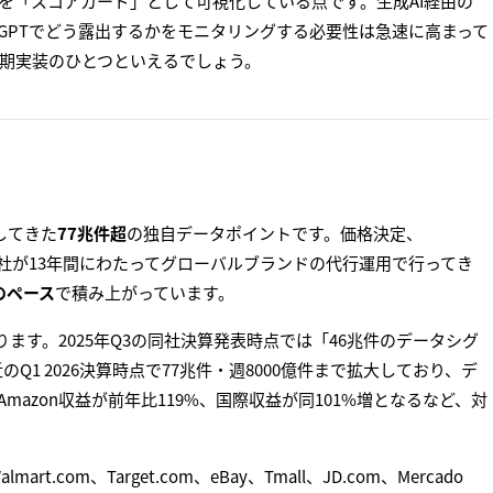
を「スコアカード」として可視化している点です。生成AI経由の
ChatGPTでどう露出するかをモニタリングする必要性は急速に高まって
初期実装のひとつといえるでしょう。
積してきた
77兆件超
の独自データポイントです。価格決定、
整──同社が13年間にわたってグローバルブランドの代行運用で行ってき
のペース
で積み上がっています。
ます。2025年Q3の同社決算発表時点では「46兆件のデータシグ
Q1 2026決算時点で77兆件・週8000億件まで拡大しており、デ
mazon収益が前年比119%、国際収益が同101%増となるなど、対
t.com、Target.com、eBay、Tmall、JD.com、Mercado