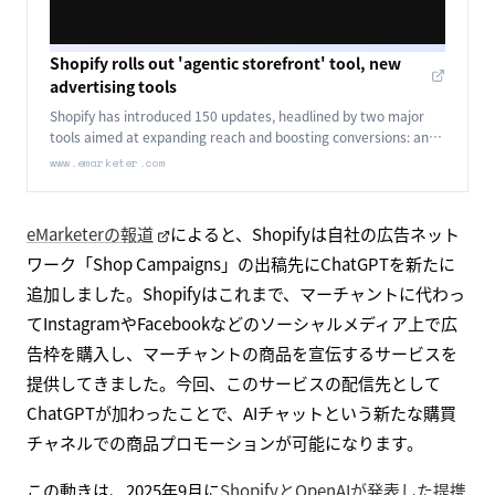
Shopify rolls out 'agentic storefront' tool, new
advertising tools
Shopify has introduced 150 updates, headlined by two major
tools aimed at expanding reach and boosting conversions: an
'agentic storefront' that lets consumers buy products directly
www.emarketer.com
through AI platforms like ChatGPT and a new Shopify Product
Network.
eMarketerの報道
によると、Shopifyは自社の広告ネット
ワーク「Shop Campaigns」の出稿先にChatGPTを新たに
追加しました。Shopifyはこれまで、マーチャントに代わっ
てInstagramやFacebookなどのソーシャルメディア上で広
告枠を購入し、マーチャントの商品を宣伝するサービスを
提供してきました。今回、このサービスの配信先として
ChatGPTが加わったことで、AIチャットという新たな購買
チャネルでの商品プロモーションが可能になります。
この動きは、2025年9月に
ShopifyとOpenAIが発表した提携