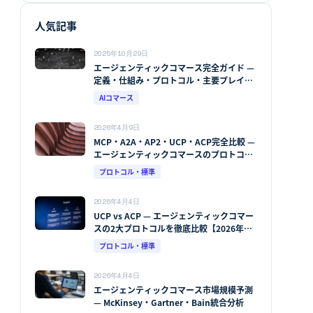
人気記事
2025年10月29日
エージェンティックコマース完全ガイド —
定義・仕組み・プロトコル・主要プレイヤ
ー・市場予測【2026年版】
AIコマース
2026年4月9日
MCP・A2A・AP2・UCP・ACP完全比較 —
エージェンティックコマースのプロトコル
地図【2026年版】
プロトコル・標準
2026年4月4日
UCP vs ACP — エージェンティックコマー
スの2大プロトコルを徹底比較【2026年
版】
プロトコル・標準
2026年4月4日
エージェンティックコマース市場規模予測
— McKinsey・Gartner・Bain統合分析