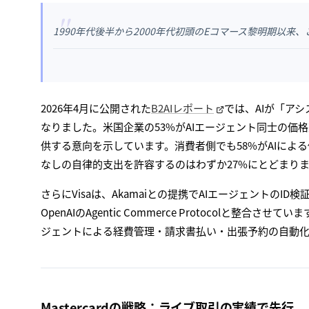
"
1990年代後半から2000年代初頭のEコマース黎明期以来
2026年4月に公開された
B2AIレポート
では、AIが「ア
なりました。米国企業の53%がAIエージェント同士の価
供する意向を示しています。消費者側でも58%がAIによ
なしの自律的支出を許容するのはわずか27%にとどまり
さらにVisaは、Akamaiとの提携でAIエージェントのI
OpenAIのAgentic Commerce Protocolと整
ジェントによる経費管理・請求書払い・出張予約の自動
Mastercardの戦略：ライブ取引の実績で先行