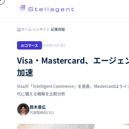
ホーム
インサイト
記事詳細
›
›
AIコマース
2026年4月3日
Visa・Mastercard、エ
加速
Visaが「Intelligent Commerce」を発表、Maste
代に備える戦略を比較分析
鈴木章広
代表取締役CEO