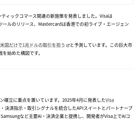
ージェンティックコマース関連の新施策を発表しました。Visaは
争解決ツールのリリース、Mastercardは香港での初ライブ・エージェン
トが米国だけで1兆ドルの取引を担う
と予測しています。この巨大市
戦を始めた構図です。
ン確立に重点を置いています。2025年4月に発表した
Visa
・決済指示・取引シグナルを統合したAPIスイートとパートナープ
ripe、Samsungなど主要AI・決済企業と提携し、開発者がVisa上でAIコ