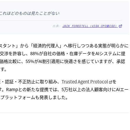
、これほどのものは見たことがない
出典:
JACK FORESTELL（VISA CPO兼CSO）
シスタント」から「経済的代理人」へ移行しつつある実態が明らかに
格交渉を許容し、88%が自社の価格・在庫データをAIシステムに提
る価格比較に、55%がAI割引適用に快適さを感じていますが、承認
ます。
D検証・認証・不正防止に取り組み、
Trusted Agent Protocol
を
合させています。Rampとの新たな提携では、5万社以上の法人顧客向けにAIエー
化プラットフォームも発表しました。