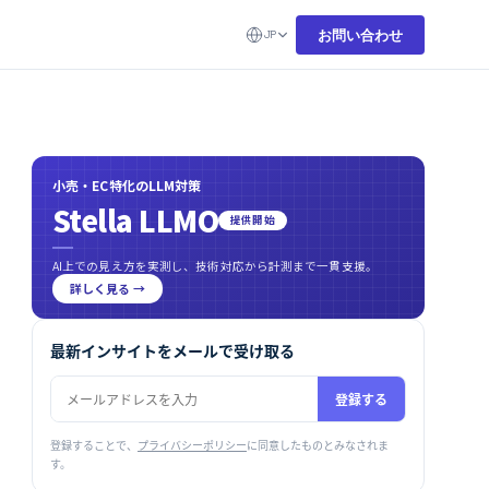
お問い合わせ
JP
小売・EC特化のLLM対策
Stella LLMO
提供開始
AI上での見え方を実測し、技術対応から計測まで一貫支援。
詳しく見る →
最新インサイトをメールで受け取る
登録する
登録することで、
プライバシーポリシー
に同意したものとみなされま
す。