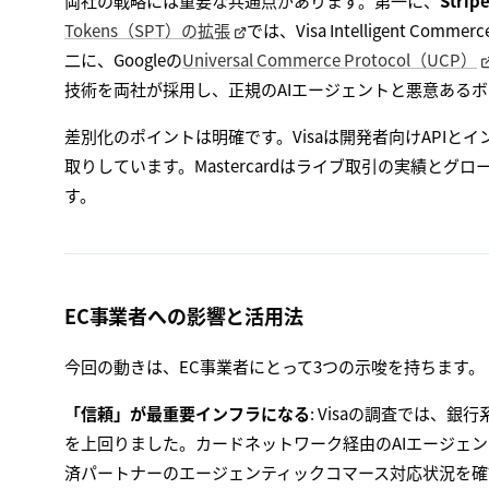
両社の戦略には重要な共通点があります。第一に、
Stri
Tokens（SPT）の拡張
では、Visa Intelligent Co
二に、Googleの
Universal Commerce Protocol（UCP）
技術を両社が採用し、正規のAIエージェントと悪意ある
差別化のポイントは明確です。Visaは開発者向けAPIとイ
取りしています。Mastercardはライブ取引の実績と
す。
EC事業者への影響と活用法
今回の動きは、EC事業者にとって3つの示唆を持ちます。
「信頼」が最重要インフラになる
: Visaの調査では、銀
を上回りました。カードネットワーク経由のAIエージェ
済パートナーのエージェンティックコマース対応状況を確