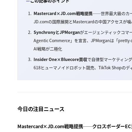
この記事のポイント
Mastercard×JD.com戦略提携
──世界最大級のカ
JD.comの国際展開とMastercardの中国アクセスが
SynchronyとJPMorgan
がエージェンティックコマースで
Agentic Commerce」を宣言、JPMorganは「pre
AI戦略が二極化
Insider One×Bluecore買収
で自律型マーケティング業界
618ヒューマノイドロボット競売、TikTok Sho
今日の注目ニュース
Mastercard×JD.com戦略提携──クロスボーダー