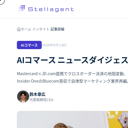
ホーム
インサイト
記事詳細
›
›
AIコマース
2026年5月19日
AIコマース ニュースダイジェス
Mastercard×JD.com提携でクロスボーダー決済の地殻変動
Insider OneのBluecore買収で自律型マーケティング業界
鈴木章広
代表取締役CEO