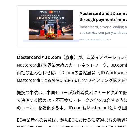
Mastercard and JD.com a
through payments innov
Mastercard, a world leading 
and service company with supp
www.prnewswire.com
Mastercard
と
JD.com（京東）
が、決済イノベーション
Mastercardは世界最大級のカードネットワーク、JD.
両社の組み合わせは、JD.comの国際展開（JD Worldw
MastercardによるAPAC市場でのアクワイアリング拡
提携の中核は、中国セラーが海外消費者にカード決済で販売
で決済する際のFX・不正検知・トークン化を統合する点にあります。A
のレール」を強化する中、JD.comはMastercardと
EC事業者への含意は、越境ECにおける決済選択肢の地殻