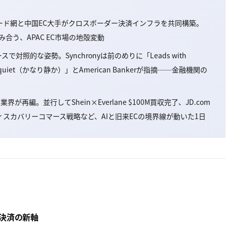
ード網と中国EC大手がクロスボーダー決済インフラを共同構築。
噛み合う、APAC EC市場の地殻変動
対照的な姿勢。Synchronyは前のめりに「Leads with
tty quiet（かなり静か）」とAmerican Bankerが指摘──金融機関の
が再編。並行してShein×Everlane $100M買収完了、JD.com
pのディスカバリーコマース戦略など、AIと旧来ECの境界線が動いた1日
EC決済の新軸