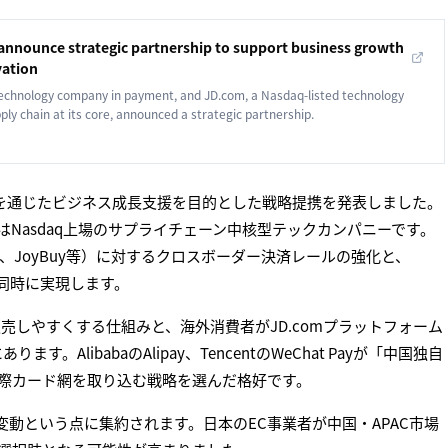
nnounce strategic partnership to support business growth
ation
technology company in payment, and JD.com, a Nasdaq-listed technology
ly chain at its core, announced a strategic partnership.
を通じたビジネス成長支援を目的とした戦略提携を発表しました。
comはNasdaq上場のサプライチェーン中核型テックカンパニーです。
ide、JoyBuy等）に対するクロスボーダー決済レールの強化と、
大を同時に実現します。
しやすくする仕組みと、海外消費者がJD.comプラットフォーム
libabaのAlipay、TencentのWeChat Payが「中国独自
いう国際カード網を取り込む戦略を選んだ格好です。
変動という点に集約されます。日本のEC事業者が中国・APAC市場