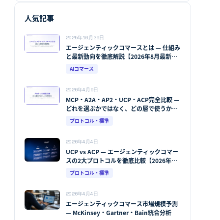
人気記事
2025年10月29日
エージェンティックコマースとは — 仕組み
と最新動向を徹底解説【2026年8月最新
版】
AIコマース
2026年4月9日
MCP・A2A・AP2・UCP・ACP完全比較 —
どれを選ぶかではなく、どの層で使うか
【2026年8月最新版】
プロトコル・標準
2026年4月4日
UCP vs ACP — エージェンティックコマー
スの2大プロトコルを徹底比較【2026年
版】
プロトコル・標準
2026年4月4日
エージェンティックコマース市場規模予測
— McKinsey・Gartner・Bain統合分析