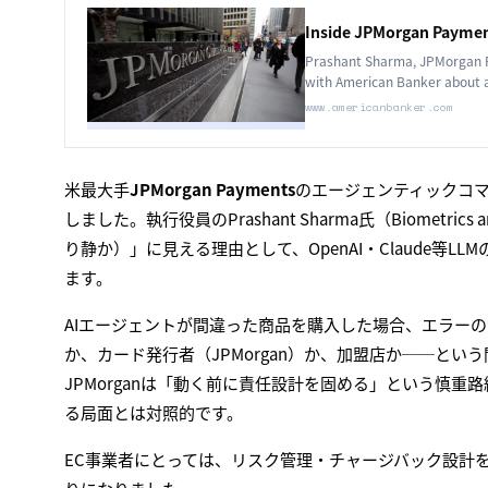
Inside JPMorgan Paymen
Prashant Sharma, JPMorgan Pa
with American Banker about ag
models such as OpenAI and C
www.americanbanker.com
米最大手
JPMorgan Payments
のエージェンティックコマー
しました。執行役員のPrashant Sharma氏（Biometrics and 
り静か）」に見える理由として、OpenAI・Claude等
ます。
AIエージェントが間違った商品を購入した場合、エラーの責任は
か、カード発行者（JPMorgan）か、加盟店か──と
JPMorganは「動く前に責任設計を固める」という慎重路線を
る局面とは対照的です。
EC事業者にとっては、リスク管理・チャージバック設計