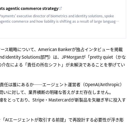
ts agentic commerce strategy
yments' executive director of biometrics and identity solutions, spoke
entic commerce and how liability is shifting as a result of large language
laude.
ス戦略について、American Bankerが独占インタビューを掲載
Identity Solutions部門）は、JPMorganが「pretty quiet（かな
LLMの介在による「責任の所在シフト」が未解決であることを挙げてい
誰にあるか──エージェント運営者（OpenAI/Anthropic）
いう問いに対して、業界横断の明確な答えがまだ存在しません。
とっており、Stripe・Mastercardが新製品を矢継ぎ早に投入す
を「AIエージェントが取引する前提」で再設計する必要性が浮き彫