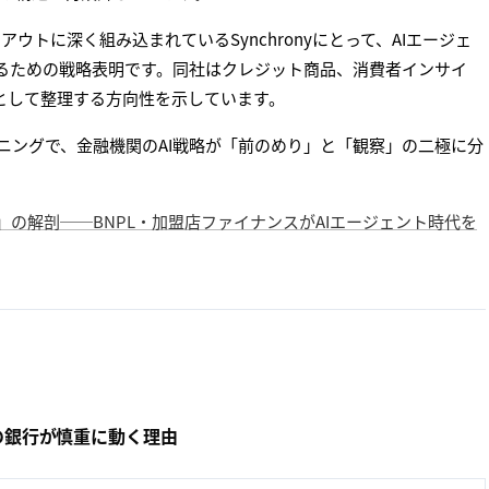
ックアウトに深く組み込まれているSynchronyにとって、AIエージェ
るための戦略表明です。同社はクレジット商品、消費者インサイ
Iとして整理する方向性を示しています。
ョニングで、金融機関のAI戦略が「前のめり」と「観察」の二極に分
ommerce戦略」の解剖──BNPL・加盟店ファイナンスがAIエージェント時代を
業界首位の銀行が慎重に動く理由