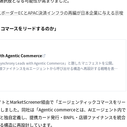
実的な選択肢となる可能性が高まりました。
─クロスボーダーECとAPAC決済インフラの再編が日本企業に与える示唆
ティックコマースをリードするのか」
ith Agentic Commerce
hy Synchrony Leads with Agentic Commerce」と題したマニフェストを公開。
店頭ファイナンスをAIエージェントから呼び出せる構造へ再設計する戦略を表明
トとMarketScreener経由で「エージェンティックコマースをリー
た。同社は「Agentic commerceとは、AIエージェント内で
と独自定義し、提携カード発行・BNPL・店頭ファイナンスを統合
せる構造に再設計しています。