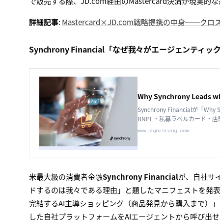
で販売する際、JD.com経由のMastercard決済が現
詳細記事
:
Mastercard×JD.com戦略提携の中身─
Synchrony Financial「なぜ我々がエージェン
Why Synchrony Leads w
Synchrony Financialが「W
BNPL・私募ラベルカード・
しています。
www.synchrony.com
米最大級の消費者金融
Synchrony Financial
が、自社サイ
ドするのは我々である理由」と題したマニフェストを発表しまし
完結するAI主導ショッピング（商品発見から購入まで）」
した自社プラットフォームをAIエージェントから呼び出