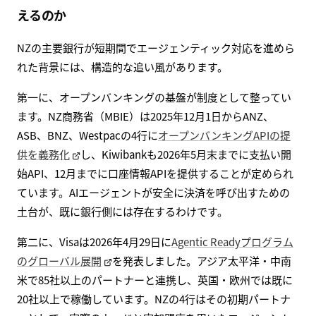
えるのか
NZの主要銀行が短期間でエージェンティック対応を進めら
れた背景には、構造的な追い風があります。
第一に、オープンバンキングの基盤が制度として整ってい
ます。NZ商務省（MBIE）は2025年12月1日からANZ、
ASB、BNZ、Westpacの4行に
オープンバンキングAPIの提
供を義務化
し、Kiwibankも2026年5月末までに支払い開
始API、12月までに口座情報APIを提供することが定められ
ています。AIエージェントが安全に決済を呼び出すための
土台が、既に銀行側には存在するわけです。
第二に、Visaは2026年4月29日に
Agentic Readyプログラム
のグローバル展開
を発表しました。アジア太平洋・中南
米で85社以上のパートナーと連携し、英国・欧州では既に
20社以上で稼働しています。NZの4行はその初期パートナ