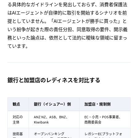
る具体的なガイドラインを発出しておらず、消費者保護法
はAIエージェントが自律的に取引を開始するシナリオを前
提としていません。「AIエージェントが勝手に買った」と
いう紛争が起きた際の責任分担、同意取得の要件、開示義
務といった論点は、依然として法的に曖昧な領域に留まっ
ています。
銀行と加盟店のレディネスを対比する
観点
銀行（イシュアー）側
加盟店・規制側
対応の
ANZ NZ、ASB、BNZ、
EC・小売・POS事業者、
主体
Kiwibank
商務委員会
技術基
オープンバンキング
レガシーECプラットフォ