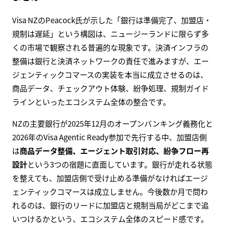
Visa NZのPeacock氏が示した「銀行は準備完了、加盟店・
規制は遅延」という構図は、ニュージーランドに限らず多
くの市場で観察される普遍的な現象です。決済インフラの
整備は銀行と決済ネットワークの責任で進みますが、エー
ジェンティックコマースの実装を本当に成立させるのは、
商品データ、チェックアウト体験、紛争処理、規制ガイド
ラインといったエコシステム全体の整合です。
NZの主要銀行が2025年12月のオープンバンキング義務化と
2026年のVisa Agentic Ready参加で先行する中、加盟店側
は
商品データ整備、エージェント取引対応、紛争フロー再
設計
という3つの宿題に直面しています。銀行が走れる状態
を整えても、加盟店側で受け止める準備がなければエージ
ェンティックコマースは成立しません。今後数か月で問わ
れるのは、銀行のリードに加盟店と規制当局がどこまで追
いつけるかという、エコシステム全体のスピード感です。