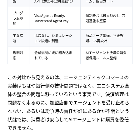
盤
API（2025年12月義務化）
ーム、独自カート
プログ
Visa Agentic Ready、
個別統合は最大6か月、共
ラム参
Mastercard Agent Pay
通基盤未整備
加
主な課
ほぼなし、シミュレーシ
商品データ整備、不正検
題
ョン段階に到達
知、CS再設計
規制対
金融規制に既に組み込ま
AIエージェント決済の消費
応
れている
者保護ルール未整備
この対比から見えるのは、エージェンティックコマースの
実装はもはや銀行側の技術問題ではなく、エコシステム全
体の整合の問題に移っているという事実です。決済処理は
問題なく走るのに、加盟店側でエージェントを受け止めら
れない、あるいは紛争時の責任が誰にあるかが不明という
状態では、消費者は安心してAIエージェントに購買を委任
できません。