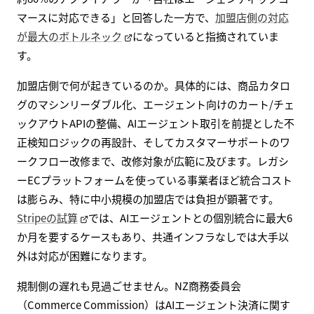
マースに対応できる」と回答した一方で、
加盟店側の対応
が最大のボトルネック
になっていると指摘されていま
す。
加盟店側で何が起きているのか。具体的には、商品カタロ
グのマシンリーダブル化、エージェント向けのカート/チェ
ックアウトAPIの整備、AIエージェント取引を前提とした不
正検知ロジックの再設計、そしてカスタマーサポートのワ
ークフロー改修まで、改修対象が広範に及びます。レガシ
ーECプラットフォームを使っている事業者ほど統合コスト
は膨らみ、特に中小規模の加盟店では負担が顕著です。
Stripeの試算
では、AIエージェントとの個別統合に最大6
か月を要するケースもあり、共通インフラなしでは大手以
外は対応が困難になります。
規制側の遅れも見過ごせません。NZ商務委員会
（Commerce Commission）はAIエージェント決済に関す