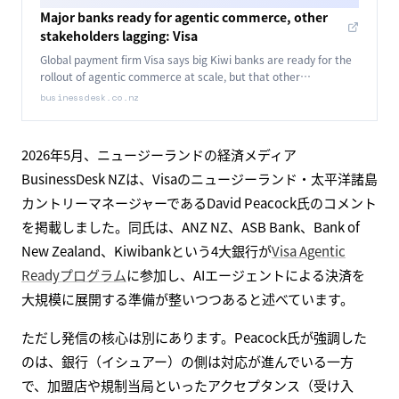
Major banks ready for agentic commerce, other
stakeholders lagging: Visa
Global payment firm Visa says big Kiwi banks are ready for the
rollout of agentic commerce at scale, but that other
stakeholders on the acceptance side of the transaction are
businessdesk.co.nz
lagging.
2026年5月、ニュージーランドの経済メディア
BusinessDesk NZは、Visaのニュージーランド・太平洋諸島
カントリーマネージャーであるDavid Peacock氏のコメント
を掲載しました。同氏は、ANZ NZ、ASB Bank、Bank of
New Zealand、Kiwibankという4大銀行が
Visa Agentic
Readyプログラム
に参加し、AIエージェントによる決済を
大規模に展開する準備が整いつつあると述べています。
ただし発信の核心は別にあります。Peacock氏が強調した
のは、銀行（イシュアー）の側は対応が進んでいる一方
で、加盟店や規制当局といったアクセプタンス（受け入