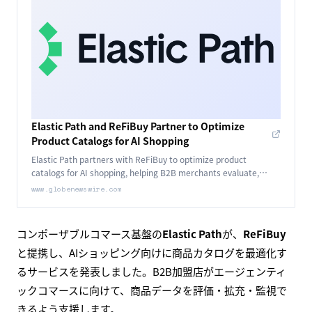
Elastic Path and ReFiBuy Partner to Optimize
Product Catalogs for AI Shopping
Elastic Path partners with ReFiBuy to optimize product
catalogs for AI shopping, helping B2B merchants evaluate,
enrich, and monitor agentic commerce.
www.globenewswire.com
コンポーザブルコマース基盤の
Elastic Path
が、
ReFiBuy
と提携し、AIショッピング向けに商品カタログを最適化す
るサービスを発表しました。B2B加盟店がエージェンティ
ックコマースに向けて、商品データを評価・拡充・監視で
きるよう支援します。