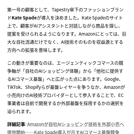
第一号の顧客として、Tapestry傘下のファッションブラン
ド
Kate Spade
が導入を決めました。Kate Spadeのサイト
上で、顧客がAIアシスタントと対話しながら商品を探し、
提案を受けられるようになります。Amazonにとっては、巨
大な自社流通だけでなく、AI技術そのものを収益源とする
方向への拡張を意味します。
この動きが重要なのは、エージェンティックコマースの競
争軸が「自社のAIショッピング体験」から「他社に提供す
るAIコマース基盤」へと広がった点にあります。Google、
TikTok、Shopifyらが基盤レイヤーを争うなか、Amazonが
小売向けのAI技術プロバイダーとして参入することで、EC
事業者は自前で開発するか外部基盤を採用するかの選択を
迫られます。
詳細記事
:
Amazonが自社AIショッピング技術を外部小売へ
提供開始──Kate Spade導入が示すAIコマース基盤競争