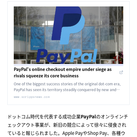
PayPal's online checkout empire under siege as
rivals squeeze its core business
One of the biggest success stories of the original dot-com era,
PayPal has seen its territory steadily conquered by new and
existing competitors.
www.scrippsnews.com
ドットコム時代を代表する成功企業
PayPal
のオンラインチ
ェックアウト事業が、新旧の競合によって徐々に侵食され
ていると報じられました。Apple PayやShop Pay、各種ウ