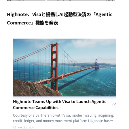
Highnote、Visaと提携しAI起動型決済の「Agentic
Commerce」機能を発表
Highnote Teams Up with Visa to Launch Agentic
Commerce Capabilities
Courtesy of a partnership with Visa, modern issuing, acquiring,
credit, ledger, and money movement platform Highnote has
launched new Agentic Commerce capabilities this week.
finovate.com