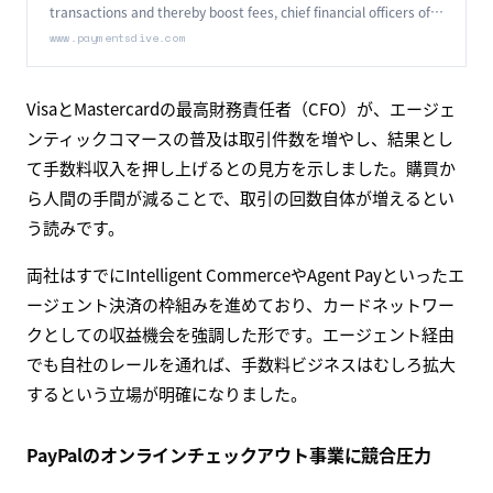
transactions and thereby boost fees, chief financial officers of
the card networks said.
www.paymentsdive.com
VisaとMastercardの最高財務責任者（CFO）が、エージェ
ンティックコマースの普及は取引件数を増やし、結果とし
て手数料収入を押し上げるとの見方を示しました。購買か
ら人間の手間が減ることで、取引の回数自体が増えるとい
う読みです。
両社はすでにIntelligent CommerceやAgent Payといったエ
ージェント決済の枠組みを進めており、カードネットワー
クとしての収益機会を強調した形です。エージェント経由
でも自社のレールを通れば、手数料ビジネスはむしろ拡大
するという立場が明確になりました。
PayPalのオンラインチェックアウト事業に競合圧力