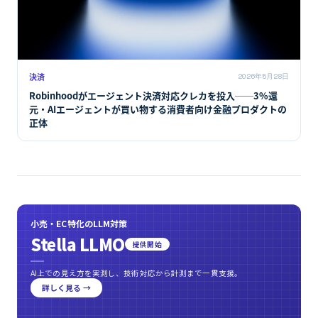
決済
2026年5月28日
Robinhoodがエージェント決済対応クレカを投入──3%還
元・AIエージェントが買い物する消費者向け金融プロダクトの
正体
小売・EC特化のLLM対策
Stella LLMO
提供開始
AI上での見え方を実測し、技術対応から計測まで一貫支援。
詳しく見る →