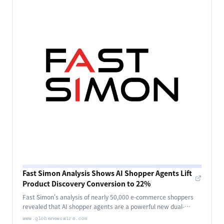
Fast Simon Analysis Shows AI Shopper Agents Lift
Product Discovery Conversion to 22%
Fast Simon's analysis of nearly 50,000 e-commerce shoppers
revealed that AI shopper agents are a powerful new dual-
engine approach to e-commerce.
www.globenewswire.com