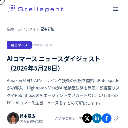
ホーム
インサイト
記事詳細
›
›
AIコマース
2026年5月28日
AIコマース ニュースダイジェスト
（2026年5月28日）
Amazonが自社AIショッピング技術の外販を開始しKate Spade
が初導入、Highnote×VisaがAI起動型決済を発表。誤拒否リス
クやRobinhoodのAIエージェント向けカードなど、5月28日の
EC・AIコマース注目ニュースをまとめて解説します。
鈴木章広
この記事をシェア
代表取締役CEO