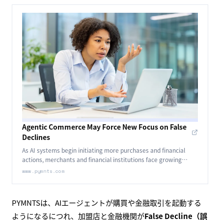
Agentic Commerce May Force New Focus on False
Declines
As AI systems begin initiating more purchases and financial
actions, merchants and financial institutions face growing
pressure.
www.pymnts.com
PYMNTSは、AIエージェントが購買や金融取引を起動する
ようになるにつれ、加盟店と金融機関が
False Decline（誤