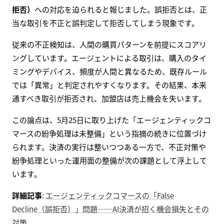
拒否）
への対応を迫られると報じました。誤拒否とは、正
当な取引を不正と誤判定して拒否してしまう現象です。
従来の不正検知は、人間の購買パターンを前提にスコアリ
ングしています。エージェントによる取引は、購入のタイ
ミングやデバイス、頻度が人間と異なるため、既存ルール
では「異常」と判定されやすくなります。その結果、本来
通すべき取引が拒否され、加盟店は売上機会を失います。
この論点は、5月25日に取り上げた「エージェンティックコ
マースの紛争処理は未整備」という指摘の続きに位置づけ
られます。決済の実行は整いつつある一方で、不正対策や
紛争処理といった運用面の整備が次の課題として浮上して
います。
詳細記事
:
エージェンティックコマースの「False
Decline（誤拒否）」問題──AI決済が招く機会損失とその
対策