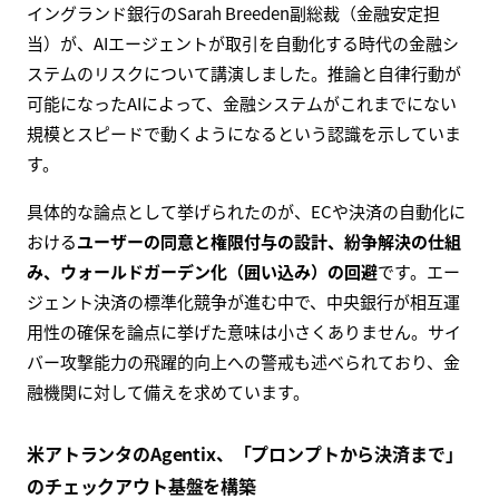
イングランド銀行のSarah Breeden副総裁（金融安定担
当）が、AIエージェントが取引を自動化する時代の金融シ
ステムのリスクについて講演しました。推論と自律行動が
可能になったAIによって、金融システムがこれまでにない
規模とスピードで動くようになるという認識を示していま
す。
具体的な論点として挙げられたのが、ECや決済の自動化に
おける
ユーザーの同意と権限付与の設計、紛争解決の仕組
み、ウォールドガーデン化（囲い込み）の回避
です。エー
ジェント決済の標準化競争が進む中で、中央銀行が相互運
用性の確保を論点に挙げた意味は小さくありません。サイ
バー攻撃能力の飛躍的向上への警戒も述べられており、金
融機関に対して備えを求めています。
米アトランタのAgentix、「プロンプトから決済まで」
のチェックアウト基盤を構築