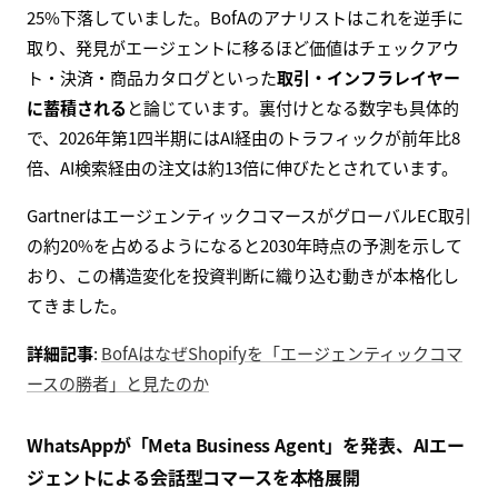
25%下落していました。BofAのアナリストはこれを逆手に
取り、発見がエージェントに移るほど価値はチェックアウ
ト・決済・商品カタログといった
取引・インフラレイヤー
に蓄積される
と論じています。裏付けとなる数字も具体的
で、2026年第1四半期にはAI経由のトラフィックが前年比8
倍、AI検索経由の注文は約13倍に伸びたとされています。
GartnerはエージェンティックコマースがグローバルEC取引
の約20%を占めるようになると2030年時点の予測を示して
おり、この構造変化を投資判断に織り込む動きが本格化し
てきました。
詳細記事
:
BofAはなぜShopifyを「エージェンティックコマ
ースの勝者」と見たのか
WhatsAppが「Meta Business Agent」を発表、AIエー
ジェントによる会話型コマースを本格展開