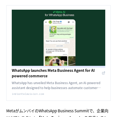
WhatsApp launches Meta Business Agent for AI
powered commerce
WhatsApp has unveiled Meta Business Agent, an AI-powered
assistant designed to help businesses automate customer
conversations, manage routine operations and engage with
indiantelevision.com
users around the clock.
MetaがムンバイのWhatsApp Business Summitで、企業向