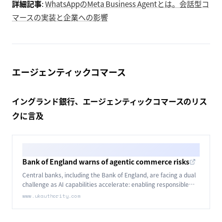
詳細記事
:
WhatsAppのMeta Business Agentとは。会話型コ
マースの実装と企業への影響
エージェンティックコマース
イングランド銀行、エージェンティックコマースのリス
クに言及
Bank of England warns of agentic commerce risks
Central banks, including the Bank of England, are facing a dual
challenge as AI capabilities accelerate: enabling responsible
adoption while transforming how they manage risks in an
www.ukauthority.com
increasingly autonomous financial system.