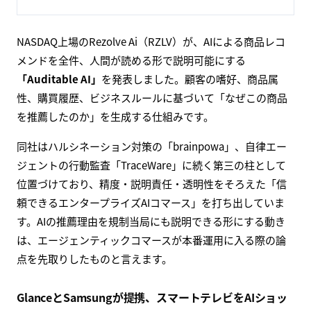
NASDAQ上場のRezolve Ai（RZLV）が、AIによる商品レコ
メンドを全件、人間が読める形で説明可能にする
「Auditable AI」
を発表しました。顧客の嗜好、商品属
性、購買履歴、ビジネスルールに基づいて「なぜこの商品
を推薦したのか」を生成する仕組みです。
同社はハルシネーション対策の「brainpowa」、自律エー
ジェントの行動監査「TraceWare」に続く第三の柱として
位置づけており、精度・説明責任・透明性をそろえた「信
頼できるエンタープライズAIコマース」を打ち出していま
す。AIの推薦理由を規制当局にも説明できる形にする動き
は、エージェンティックコマースが本番運用に入る際の論
点を先取りしたものと言えます。
GlanceとSamsungが提携、スマートテレビをAIショッ