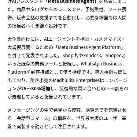
けAIアシスタント
「Meta Business Agent」
を発表しまし
た。商品カタログからのレコメンド、予約受付、リード獲
得、販売会話の支援までを自動化し、必要な場面では人間
の担当者へ引き継ぐ設計です。
大企業向けには、AIエージェントを構築・カスタマイズ・
大規模展開するための「Meta Business Agent Platform」
も併せて発表されました。ShopifyやZendesk、Shopeeと
いった既存の業務ツールと接続し、WhatsApp Business
Platformを顧客接点として使う構成です。導入事例も既に
出ており、美容小売のMadhulika Enterprisesはコンバージ
ョンが
25〜30%増加
し、反復的な問い合わせの5〜6割をAI
が処理していると報告されています。
メッセージングの中で発見から接客、購買までを完結させ
る「会話型コマース」の構想を、世界最大級のユーザー基
盤で実装する動きとして注目されます。