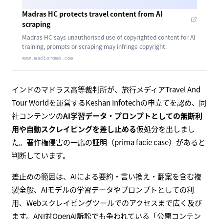
Madras HC protects travel content from AI
scraping
Madras HC says unauthorised use of copyrighted content for AI
training, prompts or scraping may infringe copyright.
www.medianama.com
インドのマドラス高等裁判所が、旅行メディアTravel And
Tour Worldを運営するKeshan Infotechの申立てを認め、同
社コンテンツの
AI学習データ・プロンプトとしての無断利
用や自動スクレイピングを差し止める
仮処分を出しまし
た。著作権侵害の一応の証明（prima facie case）があると
判断しています。
差止めの範囲は、AIによる要約・言い換え・翻案を含む複
製全般、AIモデルの学習データやプロンプトとしての利
用、Webスクレイピングツールでのアクセスまで広く及び
ます。ANI対OpenAI訴訟でも争われている「公開コンテン