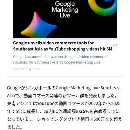
Google unveils video commerce tools for
Southeast Asia as YouTube shopping videos hit 6M
Google has unveiled new advertising and video commerce
solutions for Southeast Asia at Google Marketing Live
Southeast Asia in Singapore.
technode.global
GoogleがシンガポールのGoogle Marketing Live Southeast
Asiaで、動画コマース関連の新ツール群を発表しました。
東南アジアではYouTubeの動画コマースが2022年から2025
年で5倍に成長し、域内EC流通総額の
25%を占める
までに
なっています。ショッピングタグ付き動画は600万本を超え
ました。