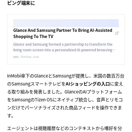
ピング端末に
Glance And Samsung Partner To Bring AI-Assisted
Shopping To The TV
Glance and Samsung formed a partnership to transform the
living room screen into a personalized AI-powered browsing
platform, to be available on millions of Samsung smart TVs.
www.forbes.com
InMobi傘下のGlanceとSamsungが提携し、米国の数百万台
のSamsungスマートテレビを
AIショッピングの入口
に変え
る取り組みを発表しました。GlanceのAIプラットフォーム
をSamsungのTizen OSにネイティブ統合し、音声とリモコ
ンだけでパーソナライズされた商品フィードを操作できま
す。
エージェントは視聴履歴などのコンテキストから嗜好を分