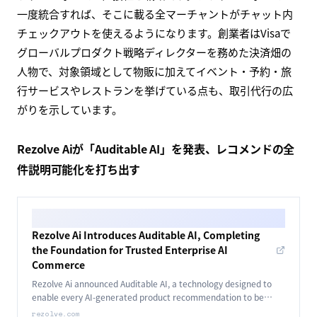
一度統合すれば、そこに載る全マーチャントがチャット内
チェックアウトを使えるようになります。創業者はVisaで
グローバルプロダクト戦略ディレクターを務めた決済畑の
人物で、対象領域として物販に加えてイベント・予約・旅
行サービスやレストランを挙げている点も、取引代行の広
がりを示しています。
Rezolve Aiが「Auditable AI」を発表、レコメンドの全
件説明可能化を打ち出す
Rezolve Ai Introduces Auditable AI, Completing
the Foundation for Trusted Enterprise AI
Commerce
Rezolve Ai announced Auditable AI, a technology designed to
enable every AI-generated product recommendation to be
explained, verified and understood.
rezolve.com