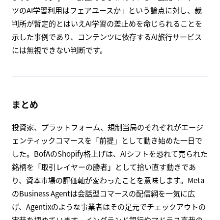
ツのAI学習利用はフェアユースか」という論点に対し、裁
判所が暫定的とはいえAI学習の差止めを命じられることを
示した事例であり、コンテンツに依存するAI旅行サービス
には無視できない判断です。
まとめ
投資家、プラットフォーム、規制当局のそれぞれがエージ
ェンティックコマースを「前提」として動き始めた一日で
した。BofAのShopify格上げは、AIシフトを恐れて売られた
銘柄を「取引レイヤーの勝者」として拾い直す動きであ
り、資本市場の評価軸が変わったことを意味します。Meta
のBusiness Agentは会話型コマースの配信網を一気に広
げ、Agentixのような事業者はその足元でチェックアウトの
実装を埋めています。イングランド銀行やマドラス高裁の