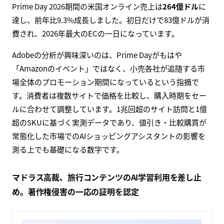
Prime Day 2026期間の米国オンライン売上は
264億ドル
に
達し、前年比9.3%成長しました。初日だけで83億ドルが消
費され、2026年最大のECの一日になっています。
Adobeの分析が興味深いのは、Prime Dayがもはや
「Amazonのイベント」ではなく、小売各社が追随する市
場全体のプロモーション期間になっているという指摘で
す。消費者は複数サイトで価格を比較し、購入時期をセー
ルに合わせて調整しています。1兆回超のサイト訪問と1億
超のSKUに基づく実測データであり、値引き・比較購買が
常態化した市場でのAIショッピングアシスタントの影響を
測る上でも基礎になる数字です。
マドラス高裁、旅行コンテンツのAI学習利用を差し止
め。著作権侵害の一応の証明を認定