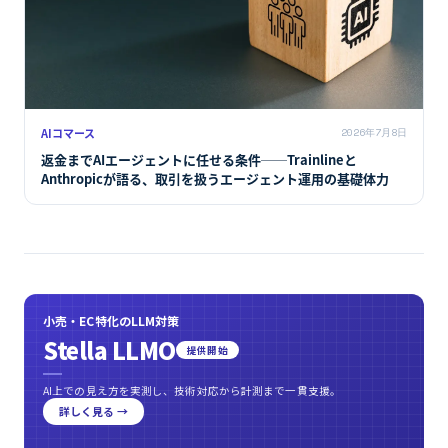
AIコマース
2026年7月8日
返金までAIエージェントに任せる条件──Trainlineと
Anthropicが語る、取引を扱うエージェント運用の基礎体力
小売・EC特化のLLM対策
Stella LLMO
提供開始
AI上での見え方を実測し、技術対応から計測まで一貫支援。
詳しく見る →