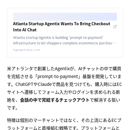
Atlanta Startup Agentix Wants To Bring Checkout
Into AI Chat
Atlanta startup Agentix is building 'prompt-to-payment'
infrastructure to let shoppers complete ecommerce purchases
directly inside AI conversations.
hypepotamus.com
米アトランタで創業したAgentixが、AIチャットの中で購買
を完結させる「prompt-to-payment」基盤を開発していま
す。ChatGPTやClaudeで商品を見つけても、購入時にはEC
サイトへ遷移してフォーム入力やログインを求められる断
絶を、
会話の中で完結するチェックアウト
で解消する狙い
です。
特徴は個別のマーチャントではなく、その上流にあるECプ
ラットフォームと直接組む戦略です。プラットフォームと