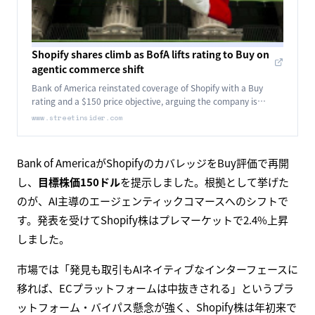
Shopify shares climb as BofA lifts rating to Buy on
agentic commerce shift
Bank of America reinstated coverage of Shopify with a Buy
rating and a $150 price objective, arguing the company is
positioned to benefit from the shift toward AI-driven agentic
www.streetinsider.com
commerce.
Bank of AmericaがShopifyのカバレッジをBuy評価で再開
し、
目標株価150ドル
を提示しました。根拠として挙げた
のが、AI主導のエージェンティックコマースへのシフトで
す。発表を受けてShopify株はプレマーケットで2.4%上昇
しました。
市場では「発見も取引もAIネイティブなインターフェースに
移れば、ECプラットフォームは中抜きされる」というプラ
ットフォーム・バイパス懸念が強く、Shopify株は年初来で