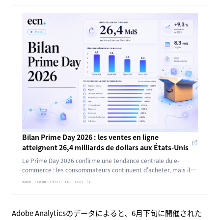
Bilan Prime Day 2026 : les ventes en ligne
atteignent 26,4 milliards de dollars aux États-Unis
Le Prime Day 2026 confirme une tendance centrale du e-
commerce : les consommateurs continuent d'acheter, mais ils
arbitrent davantage.
www.ecommerce-nation.fr
Adobe Analyticsのデータによると、6月下旬に開催された