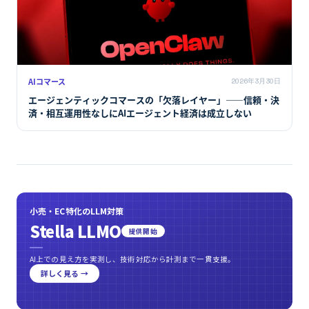
AIコマース
2026年3月30日
エージェンティックコマースの「欠落レイヤー」――信頼・決
済・相互運用性なしにAIエージェント経済は成立しない
小売・EC特化のLLM対策
Stella LLMO
提供開始
AI上での見え方を実測し、技術対応から計測まで一貫支援。
詳しく見る →