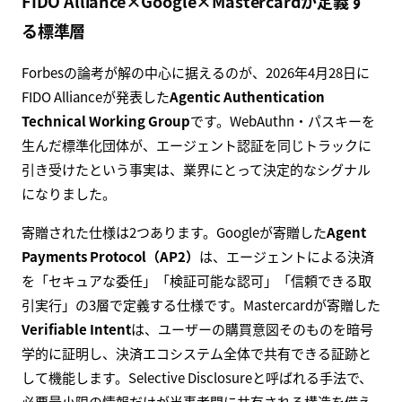
FIDO Alliance×Google×Mastercardが定義す
る標準層
Forbesの論考が解の中心に据えるのが、2026年4月28日に
FIDO Allianceが発表した
Agentic Authentication
Technical Working Group
です。WebAuthn・パスキーを
生んだ標準化団体が、エージェント認証を同じトラックに
引き受けたという事実は、業界にとって決定的なシグナル
になりました。
寄贈された仕様は2つあります。Googleが寄贈した
Agent
Payments Protocol（AP2）
は、エージェントによる決済
を「セキュアな委任」「検証可能な認可」「信頼できる取
引実行」の3層で定義する仕様です。Mastercardが寄贈した
Verifiable Intent
は、ユーザーの購買意図そのものを暗号
学的に証明し、決済エコシステム全体で共有できる証跡と
して機能します。Selective Disclosureと呼ばれる手法で、
必要最小限の情報だけが当事者間に共有される構造を備え