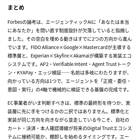
まとめ
Forbesの論考は、エージェンティックAIに「あなたは本当
にあなたか」を問い直す制度設計が欠落していると指摘し
ました。その空白を埋める動きはすでに2つの方向から進ん
でいます。FIDO Alliance×Google×Mastercardが主導する
標準層と、Experian×Skyfire×Akamaiが構築する実装エコ
システムです。AP2・Verifiable Intent・Agent Trustトーク
ン・KYAPay・エッジ検証——名前は多岐にわたりますが、
向かっている方向は1つで、エージェントを「正規・委任・
意図・実行」の4軸で機械的に検証できる基盤の完成です。
EC事業者がいま判断すべきは、標準の最終形を待つか、実
装層に先に手をつけるかの二択ではありません。標準化と
実装が同じ方向を向きながら並走している今こそ、自社の
カート・決済・本人確認導線が将来のDigital Trustエコシス
テムに接続可能か、棚卸しを始めるタイミングです。エー