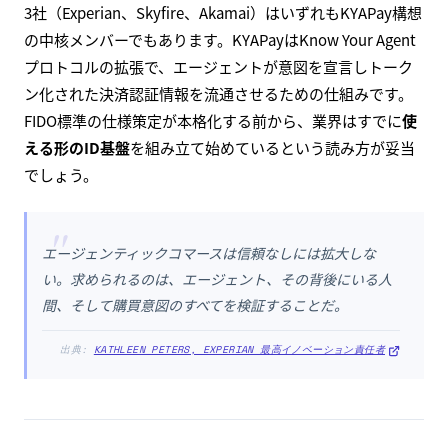
3社（Experian、Skyfire、Akamai）はいずれもKYAPay構想
の中核メンバーでもあります。KYAPayはKnow Your Agent
プロトコルの拡張で、エージェントが意図を宣言しトーク
ン化された決済認証情報を流通させるための仕組みです。
FIDO標準の仕様策定が本格化する前から、業界はすでに
使
える形のID基盤
を組み立て始めているという読み方が妥当
でしょう。
"
エージェンティックコマースは信頼なしには拡大しな
い。求められるのは、エージェント、その背後にいる人
間、そして購買意図のすべてを検証することだ。
出典:
KATHLEEN PETERS, EXPERIAN 最高イノベーション責任者