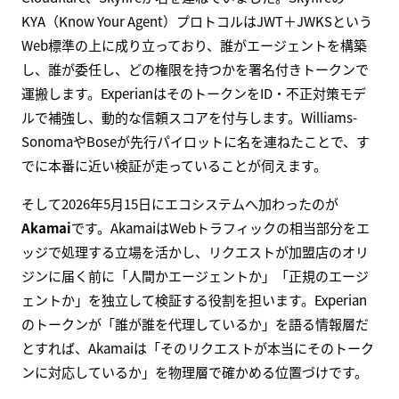
KYA（Know Your Agent）プロトコルはJWT＋JWKSという
Web標準の上に成り立っており、誰がエージェントを構築
し、誰が委任し、どの権限を持つかを署名付きトークンで
運搬します。ExperianはそのトークンをID・不正対策モデ
ルで補強し、動的な信頼スコアを付与します。Williams-
SonomaやBoseが先行パイロットに名を連ねたことで、す
でに本番に近い検証が走っていることが伺えます。
そして2026年5月15日にエコシステムへ加わったのが
Akamai
です。AkamaiはWebトラフィックの相当部分をエ
ッジで処理する立場を活かし、リクエストが加盟店のオリ
ジンに届く前に「人間かエージェントか」「正規のエージ
ェントか」を独立して検証する役割を担います。Experian
のトークンが「誰が誰を代理しているか」を語る情報層だ
とすれば、Akamaiは「そのリクエストが本当にそのトーク
ンに対応しているか」を物理層で確かめる位置づけです。