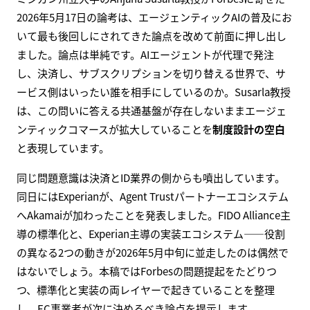
2026年5月17日の論考は、エージェンティックAIの普及にお
いて最も後回しにされてきた論点を改めて前面に押し出し
ました。論点は単純です。AIエージェントが代理で発注
し、決済し、サブスクリプションを切り替える世界で、サ
ービス側はいったい誰を相手にしているのか。Susarla教授
は、この問いに答える共通基盤が存在しないままエージェ
ンティックコマースが拡大していることを
制度設計の空白
と表現しています。
同じ問題意識は決済とID業界の側からも噴出しています。
同日にはExperianが、Agent Trustパートナーエコシステム
へAkamaiが加わったことを発表しました。FIDO Alliance主
導の標準化と、Experian主導の実装エコシステム——役割
の異なる2つの動きが2026年5月中旬に並走したのは偶然で
はないでしょう。本稿ではForbesの問題提起をたどりつ
つ、標準化と実装の両レイヤーで起きていることを整理
し、EC事業者が次に決めるべき論点を提示します。