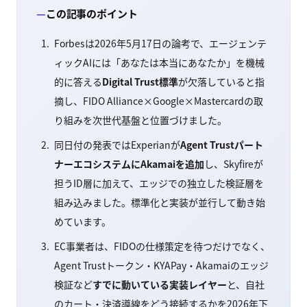
この記事のポイント
Forbesは2026年5月17日の論考で、エージェンテ
ィックAIには「あなたは本当にあなたか」を機械
的に答える
Digital Trust標準
が欠落していると指
摘し、FIDO Alliance×Google×Mastercardの取
り組みを次世代基盤と位置づけました。
同日付の発表ではExperianが
Agent Trustパート
ナーエコシステムにAkamaiを追加
し、Skyfireが
担うID層に加えて、エッジでの独立した検証層を
組み込みました。標準化と実装が並行して動き始
めています。
EC事業者は、FIDOの仕様策定を待つだけでなく、
Agent Trustトークン・KYAPay・Akamaiのエッジ
検証など
すでに動いている実装レイヤー
と、自社
のカート・決済導線をどう接続するかを2026年下