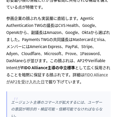
ている点が特徴です。
参画企業の顔ぶれも実装層に直結します。Agentic
Authentication TWGの議長はCVS Health、Google、
OpenAIから、副議長はAmazon、Google、Oktaから選ばれ
ました。Payments TWGの共同議長はMastercardとVisa、
メンバーにはAmerican Express、PayPal、Stripe、
Adyen、Cloudflare、Microsoft、Prove、1Password、
Dashlaneらが並びます。この顔ぶれは、AP2やVerifiable
Intentが
FIDO Alliance主導の中立標準
として広く採用され
ることを暗黙に保証する顔ぶれです。詳細は
FIDO Alliance
がAP2を受け入れた日
で掘り下げています。
"
エージェント主導のコマースが拡大するには、ユーザー
の意図が明示的・検証可能・信頼可能でなければならな
い。