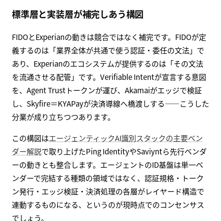
標準層と実装層が補完しあう構図
FIDOとExperianの動きは競合ではなく補完です。FIDOが定
義するのは「業界全体が共通で使う認証・委任の文法」で
あり、Experianのエコシステムが提供するのは「その文法
を流通させる配管」です。Verifiable Intentが宣言する意図
を、Agent Trustトークンが運び、Akamaiがエッジで検証
し、Skyfire＝KYAPayが決済導線へ橋渡しする——こうした
分業が成り立ちつつあります。
この構図は
エージェンティックAI識別スタックの主要ベン
ダー解説
で取り上げたPing IdentityやSaviyntら先行ベンダ
ーの動きとも整合します。エージェントのID基盤は単一ベ
ンダーで完結する種類の領域ではなく、認証規格・トーク
ン発行・エッジ検証・決済処理の各層がレイヤード構造で
連動するものになる、というのが現時点でのコンセンサス
でしょう。