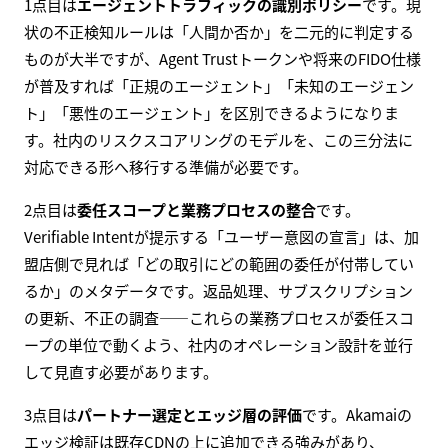
1点目は
エージェントトラフィックの識別ポリシー
です。現
状の不正検知ルールは「人間か否か」を二元的に判定する
ものが大半ですが、Agent Trustトークンや将来のFIDO仕様
が普及すれば「正規のエージェント」「未知のエージェン
ト」「悪性のエージェント」を区別できるようになりま
す。社内のリスクスコアリングのモデルを、この三分法に
対応できる形へ移行する準備が必要です。
2点目は
委任スコープと業務プロセスの整合
です。
Verifiable Intentが提示する「ユーザー意図の宣言」は、加
盟店側で見れば「どの取引にどの範囲の委任が付帯してい
るか」のメタデータです。返品処理、サブスクリプション
の更新、不正の調査——これらの業務プロセスが委任スコ
ープの単位で動くよう、社内のオペレーション設計を並行
して見直す必要があります。
3点目は
パートナー選定とエッジ層の評価
です。Akamaiの
エッジ検証は既存CDNの上に追加できる強みがあり、