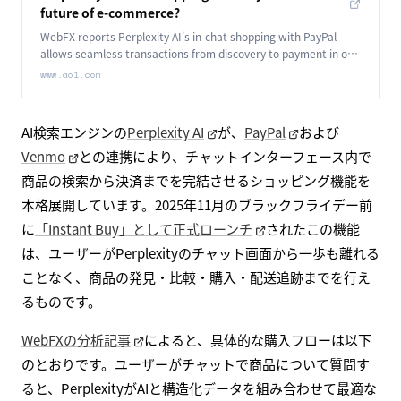
future of e-commerce?
WebFX reports Perplexity AI's in-chat shopping with PayPal
allows seamless transactions from discovery to payment in one
thread, redefining e-commerce.
www.aol.com
AI検索エンジンの
Perplexity AI
が、
PayPal
および
Venmo
との連携により、チャットインターフェース内で
商品の検索から決済までを完結させるショッピング機能を
本格展開しています。2025年11月のブラックフライデー前
に
「Instant Buy」として正式ローンチ
されたこの機能
は、ユーザーがPerplexityのチャット画面から一歩も離れる
ことなく、商品の発見・比較・購入・配送追跡までを行え
るものです。
WebFXの分析記事
によると、具体的な購入フローは以下
のとおりです。ユーザーがチャットで商品について質問す
ると、PerplexityがAIと構造化データを組み合わせて最適な