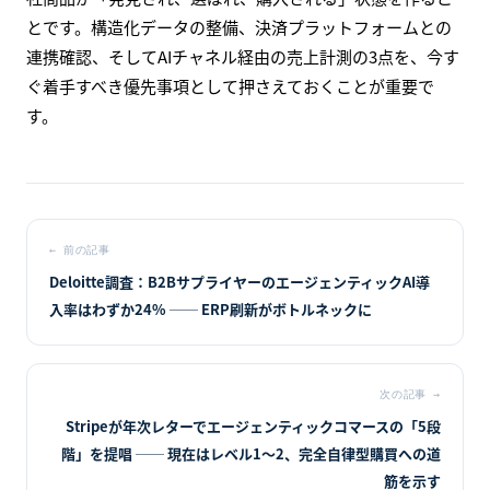
とです。構造化データの整備、決済プラットフォームとの
連携確認、そしてAIチャネル経由の売上計測の3点を、今す
ぐ着手すべき優先事項として押さえておくことが重要で
す。
←
前の記事
Deloitte調査：B2BサプライヤーのエージェンティックAI導
入率はわずか24% ── ERP刷新がボトルネックに
次の記事
→
Stripeが年次レターでエージェンティックコマースの「5段
階」を提唱 ── 現在はレベル1〜2、完全自律型購買への道
筋を示す