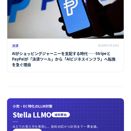
決済
2026年2月16日
AIがショッピングジャーニーを支配する時代――Stripeと
PayPalが「決済ツール」から「AIビジネスインフラ」へ転換
を急ぐ理由
小売・EC特化のLLM対策
Stella LLMO
提供開始
AI上での見え方を実測し、技術対応から計測まで一貫支援。