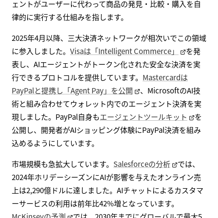
ェントがユーザーに代わって商品の発見・比較・購入を自
律的に実行する仕組みを指します。
2025年4月以降、三大決済ネットワークが相次いでこの領域
に参入しました。
Visaは「Intelligent Commerce」
を発
表し、AIエージェントがトークン化された安全な決済を実
行できるプロトコルを提供しています。
Mastercardは
PayPalと提携し「Agent Pay」を公開
、MicrosoftのAI技
術と組み合わせてウォレット内でのエージェント決済を実
現しました。PayPal自身も
エージェントツールキット
を
公開し、開発者がAIショッピング体験にPayPal決済を組み
込めるようにしています。
市場規模も急拡大しています。
Salesforceの分析
では、
2024年ホリデーシーズンにAIが影響を与えたオンライン売
上は2,290億ドルに達しました。AIチャットによるカスタマ
ーサービスの利用は前年比42%増となっています。
McKinseyの予測
では、2030年までにグローバルで最大5