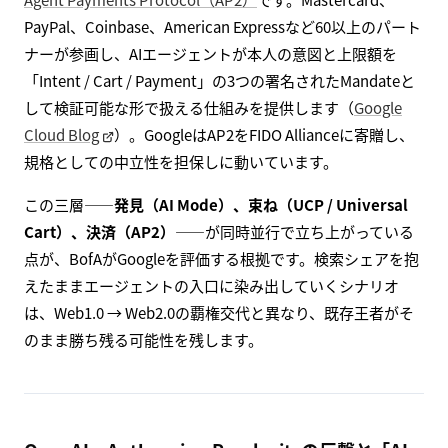
PayPal、Coinbase、American Expressなど60以上のパート
ナーが参画し、AIエージェントが本人の意図と上限額を
「Intent / Cart / Payment」の3つの署名されたMandateと
して検証可能な形で扱える仕組みを提供します（
Google
Cloud Blog
）。GoogleはAP2をFIDO Allianceに寄贈し、
規格としての中立性を担保しに動いています。
この三層――
発見（AI Mode）、束ね（UCP / Universal
Cart）、決済（AP2）
――が同時並行で立ち上がっている
点が、BofAがGoogleを評価する根拠です。検索シェアを抱
えたままエージェントの入口に染み出していくシナリオ
は、Web1.0 → Web2.0の覇権交代と異なり、既存王者がそ
のまま勝ち残る可能性を残します。