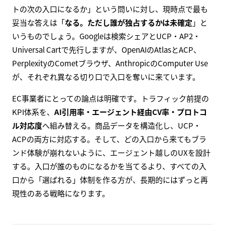
トの次の入口になるか」という問いに対し、現時点で最も
妥当な答えは「
なる。ただし誰が独占するかは未確定
」と
いうものでしょう。Googleは検索シェアとUCP・AP2・
Universal Cartで先行しますが、OpenAIのAtlasとACP、
PerplexityのCometブラウザ、AnthropicのComputer Use
が、それぞれ異なる切り口で入口を奪いに来ています。
EC事業者にとっての論点は明確です。トラフィック前提の
KPI体系を、
AI引用率・エージェント経由CV率・プロトコ
ル対応度
へ組み替える。商品データを構造化し、UCP・
ACPの両方に対応する。そして、どの入口から来てもブラ
ンド体験が崩れないように、エージェント越しのUXを設計
する。入口が誰のものになるかを当てるより、すべての入
口から「選ばれる」体制を作る方が、長期的にはずっと再
現性のある戦略になります。