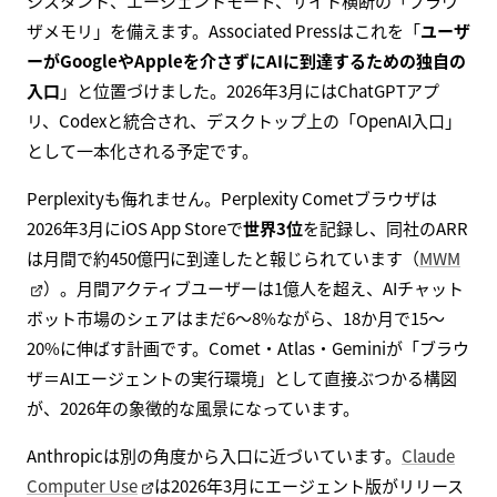
シスタント、エージェントモード、サイト横断の「ブラウ
ザメモリ」を備えます。Associated Pressはこれを「
ユーザ
ーがGoogleやAppleを介さずにAIに到達するための独自の
入口
」と位置づけました。2026年3月にはChatGPTアプ
リ、Codexと統合され、デスクトップ上の「OpenAI入口」
として一本化される予定です。
Perplexityも侮れません。Perplexity Cometブラウザは
2026年3月にiOS App Storeで
世界3位
を記録し、同社のARR
は月間で約450億円に到達したと報じられています（
MWM
）。月間アクティブユーザーは1億人を超え、AIチャット
ボット市場のシェアはまだ6〜8%ながら、18か月で15〜
20%に伸ばす計画です。Comet・Atlas・Geminiが「ブラウ
ザ＝AIエージェントの実行環境」として直接ぶつかる構図
が、2026年の象徴的な風景になっています。
Anthropicは別の角度から入口に近づいています。
Claude
Computer Use
は2026年3月にエージェント版がリリース