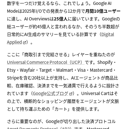
数字を一つだけ覚えるなら、これでしょう。Google AI
Modeは2025年I/Oでの発表から12か月で
月間10億ユーザー
に達し、AI Overviewsは
25億人
に届いています。Googleの
総ユーザーが約45億人と言われるなか、そのうち半数超が
日常的にAI生成のサマリーを見ている計算です（
Digital
Applied
）。
ここに「商取引まで完結させる」レイヤーを重ねたのが
Universal Commerce Protocol（UCP）
です。Shopify・
Etsy・Wayfair・Target・Walmart・Visa・Mastercard・
Stripeを含む20社以上が支持し、AIエージェントが商品比
較、在庫確認、決済までを一気通貫で行えるように設計さ
れています（
Google公式ブログ
）。Universal Cartはそ
の上で、横断的なショッピング履歴をエージェントが文脈
として持ち運ぶための「カート」を提供します。
さらに重要なのが、Googleが切り出した決済プロトコル
Agent Payments Protocol（AP2）
です。Mastercard、