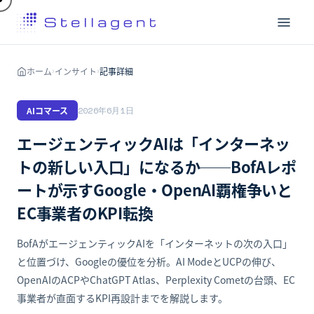
ホーム
インサイト
記事詳細
›
›
AIコマース
2026年6月1日
エージェンティックAIは「インターネッ
トの新しい入口」になるか──BofAレポ
ートが示すGoogle・OpenAI覇権争いと
EC事業者のKPI転換
BofAがエージェンティックAIを「インターネットの次の入口」
と位置づけ、Googleの優位を分析。AI ModeとUCPの伸び、
OpenAIのACPやChatGPT Atlas、Perplexity Cometの台頭、EC
事業者が直面するKPI再設計までを解説します。