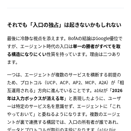
それでも「入口の独占」は起きないかもしれない
最後に冷静な視点を添えます。BofAの結論はGoogle優位で
すが、エージェント時代の入口は
単一の勝者がすべてを取
る構造になりにくい
性質を持っています。理由は二つあり
ます。
一つは、エージェントが複数のサービスを横断する前提の
ため、プロトコル（UCP、ACP、AP2、MCP、A2A）が「相
互運用される」方向に進んでいることです。a16zが「
2026
年は入力ボックスが消える年
」と表現したように、ユーザ
ーは特定のサービス名を意識せず、エージェントに「これ
やっておいて」と委ねるようになります。複数のエージェ
ントが裏で連携する構図では、入口の所有者が誰であれ、
データとプロトコルが取引の主役になります（
a16z Big