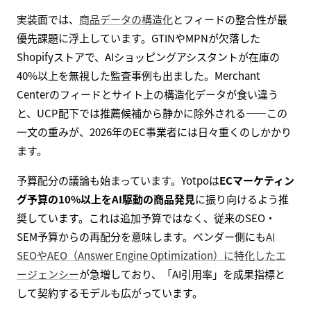
実装面では、
商品データの構造化
とフィードの整合性が最
優先課題に浮上しています。GTINやMPNが欠落した
Shopifyストアで、AIショッピングアシスタントが在庫の
40%以上を無視した監査事例も出ました。Merchant
Centerのフィードとサイト上の構造化データが食い違う
と、UCP配下では推薦候補から静かに除外される――この
一文の重みが、2026年のEC事業者には日々重くのしかかり
ます。
予算配分の議論も始まっています。Yotpoは
ECマーケティン
グ予算の10%以上をAI駆動の商品発見
に振り向けるよう推
奨しています。これは追加予算ではなく、従来のSEO・
SEM予算からの再配分を意味します。ベンダー側にも
AI
SEOやAEO（Answer Engine Optimization）に特化したエ
ージェンシー
が急増しており、「AI引用率」を成果指標と
して契約するモデルも広がっています。