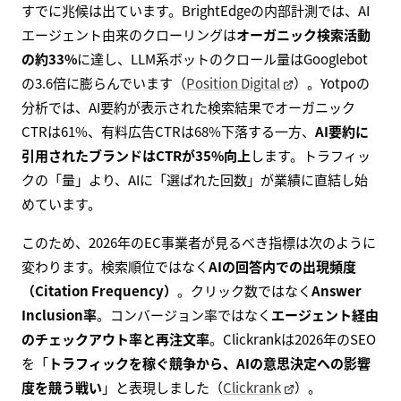
すでに兆候は出ています。BrightEdgeの内部計測では、AI
エージェント由来のクローリングは
オーガニック検索活動
の約33%
に達し、LLM系ボットのクロール量はGooglebot
の3.6倍に膨らんでいます（
Position Digital
）。Yotpoの
分析では、AI要約が表示された検索結果でオーガニック
CTRは61%、有料広告CTRは68%下落する一方、
AI要約に
引用されたブランドはCTRが35%向上
します。トラフィッ
クの「量」より、AIに「選ばれた回数」が業績に直結し始
めています。
このため、2026年のEC事業者が見るべき指標は次のように
変わります。検索順位ではなく
AIの回答内での出現頻度
（Citation Frequency）
。クリック数ではなく
Answer
Inclusion率
。コンバージョン率ではなく
エージェント経由
のチェックアウト率と再注文率
。Clickrankは2026年のSEO
を「
トラフィックを稼ぐ競争から、AIの意思決定への影響
度を競う戦い
」と表現しました（
Clickrank
）。