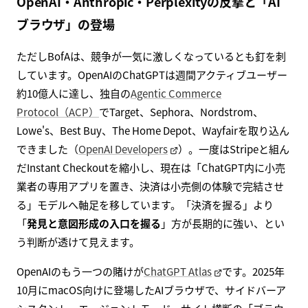
OpenAI・Anthropic・Perplexityの反撃と「AI
ブラウザ」の登場
ただしBofAは、競争が一気に激しくなっているとも釘を刺
しています。OpenAIのChatGPTは週間アクティブユーザー
約10億人に達し、独自の
Agentic Commerce
Protocol（ACP）
でTarget、Sephora、Nordstrom、
Lowe's、Best Buy、The Home Depot、Wayfairを取り込ん
できました（
OpenAI Developers
）。一度はStripeと組ん
だInstant Checkoutを縮小し、現在は「ChatGPT内に小売
業者の専用アプリを置き、決済は小売側の体験で完結させ
る」モデルへ軸足を移しています。「決済を握る」より
「
発見と意図形成の入口を握る
」方が長期的に強い、とい
う判断が透けて見えます。
OpenAIのもう一つの賭けが
ChatGPT Atlas
です。2025年
10月にmacOS向けに登場したAIブラウザで、サイドバーア