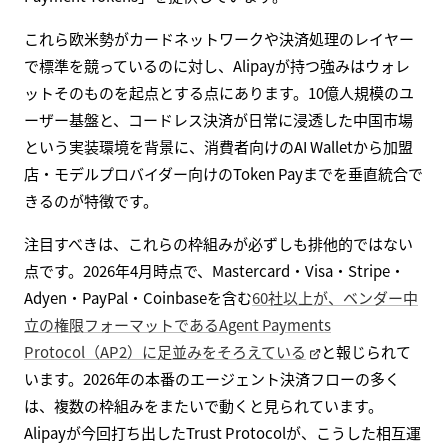
これら欧米勢がカードネットワークや決済処理のレイヤー
で標準を競っているのに対し、Alipayが持つ強みはウォレ
ットそのものを起点とする点にあります。10億人規模のユ
ーザー基盤と、コードレス決済が日常に浸透した中国市場
という実装環境を背景に、消費者向けのAI Walletから加盟
店・モデルプロバイダー向けのToken Payまでを垂直統合で
きるのが特徴です。
注目すべきは、これらの枠組みが必ずしも排他的ではない
点です。2026年4月時点で、Mastercard・Visa・Stripe・
Adyen・PayPal・Coinbaseを含む
60社以上が、ベンダー中
立の権限フォーマットであるAgent Payments
Protocol（AP2）に足並みをそろえている
と報じられて
います。2026年の本番のエージェント決済フローの多く
は、複数の枠組みをまたいで動くと見られています。
Alipayが今回打ち出したTrust Protocolが、こうした相互運