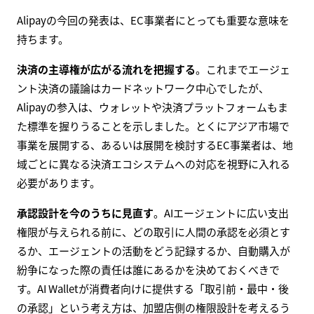
Alipayの今回の発表は、EC事業者にとっても重要な意味を
持ちます。
決済の主導権が広がる流れを把握する
。これまでエージェ
ント決済の議論はカードネットワーク中心でしたが、
Alipayの参入は、ウォレットや決済プラットフォームもま
た標準を握りうることを示しました。とくにアジア市場で
事業を展開する、あるいは展開を検討するEC事業者は、地
域ごとに異なる決済エコシステムへの対応を視野に入れる
必要があります。
承認設計を今のうちに見直す
。AIエージェントに広い支出
権限が与えられる前に、どの取引に人間の承認を必須とす
るか、エージェントの活動をどう記録するか、自動購入が
紛争になった際の責任は誰にあるかを決めておくべきで
す。AI Walletが消費者向けに提供する「取引前・最中・後
の承認」という考え方は、加盟店側の権限設計を考えるう