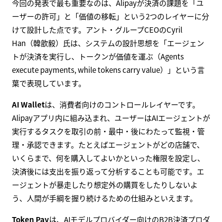
今回の発表で最も重要なのは、Alipayが決済の課題を「ユ
ーザーの許可」と「価値の移転」という2つのレイヤーに分
けて設計した点です。アント・グループCEOのCyril
Han（韓歆毅）氏は、システムの設計思想を「エージェン
トが決済を実行し、トークンが価値を運ぶ（Agents
execute payments, while tokens carry value）」という言
葉で表現しています。
AI Wallet
は、消費者向けのコントロールレイヤーです。
Alipayアプリ内に組み込まれ、ユーザーはAIエージェントが
実行するタスクを取引の前・最中・後にわたって監視・管
理・承認できます。たとえばエージェントがどの店舗で、
いくらまで、何を購入してよいかといった権限を設定し、
決済後には支出を振り返って分析することも可能です。エ
ージェントが暴走したり想定外の購買をしたりしないよ
う、人間が手綱を握り続けるための仕組みといえます。
Token Pay
は、AIモデルプロバイダー向けのB2B決済プロダ