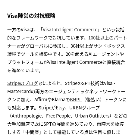
Visa陣営の対抗戦略
一方のVisaは、「
Visa Intelligent Commerce
」という包括
的なフレームワークで対抗しています。
100社以上のパート
ナー
がグローバルに参加し、30社以上がサンドボックス
環境でツールを構築中です。20を超えるAIエージェントや
プラットフォームがVisa Intelligent Commerceと直接統合
を進めています。
Stripeのブログ
によると、StripeのSPT技術はVisa・
Mastercardの両方のエージェンティックネットワークトー
クンに加え、AffirmやKlarnaの
BNPL
（後払い）トークンに
も対応します。StripeがEtsy、URBNグループ
（Anthropologie、Free People、Urban Outfitters）などの
大手加盟店で既にSPTの展開を進めており、両陣営を橋渡
しする「中間層」として機能している点は注目に値しま