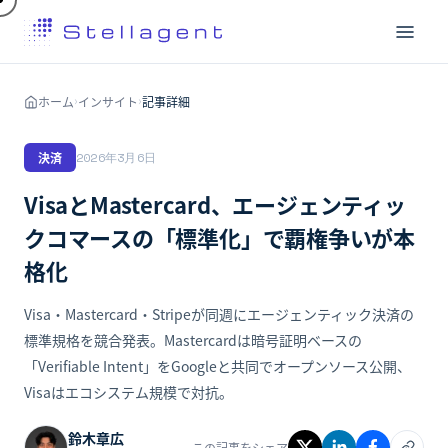
ホーム
インサイト
記事詳細
›
›
決済
2026年3月6日
VisaとMastercard、エージェンティッ
クコマースの「標準化」で覇権争いが本
格化
Visa・Mastercard・Stripeが同週にエージェンティック決済の
標準規格を競合発表。Mastercardは暗号証明ベースの
「Verifiable Intent」をGoogleと共同でオープンソース公開、
Visaはエコシステム規模で対抗。
鈴木章広
この記事をシェア