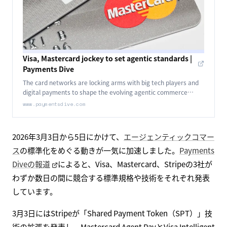
Visa, Mastercard jockey to set agentic standards |
Payments Dive
The card networks are locking arms with big tech players and
digital payments to shape the evolving agentic commerce
ecosystem.
www.paymentsdive.com
2026年3月3日から5日にかけて、
エージェンティックコマー
ス
の標準化をめぐる動きが一気に加速しました。
Payments
Diveの報道
によると、Visa、Mastercard、Stripeの3社が
わずか数日の間に競合する標準規格や技術をそれぞれ発表
しています。
3月3日にはStripeが「Shared Payment Token（SPT）」技
術の拡張を発表し、Mastercard Agent PayとVisa Intelligent