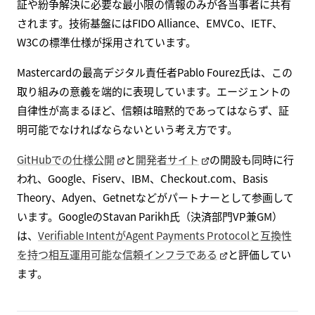
証や紛争解決に必要な最小限の情報のみが各当事者に共有
されます。技術基盤にはFIDO Alliance、EMVCo、IETF、
W3Cの標準仕様が採用されています。
Mastercardの最高デジタル責任者Pablo Fourez氏は、この
取り組みの意義を端的に表現しています。エージェントの
自律性が高まるほど、信頼は暗黙的であってはならず、証
明可能でなければならないという考え方です。
GitHubでの仕様公開
と
開発者サイト
の開設も同時に行
われ、Google、Fiserv、IBM、Checkout.com、Basis
Theory、Adyen、Getnetなどがパートナーとして参画して
います。GoogleのStavan Parikh氏（決済部門VP兼GM）
は、
Verifiable IntentがAgent Payments Protocolと互換性
を持つ相互運用可能な信頼インフラである
と評価してい
ます。