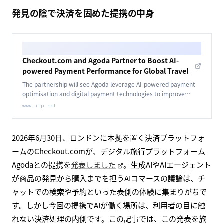
発見の陰で決済を固めた提携の中身
Checkout.com and Agoda Partner to Boost AI-
powered Payment Performance for Global Travel
The partnership will see Agoda leverage AI-powered payment
optimisation and digital payment technologies to improve
transaction performance and reduce friction across its global
www.itp.net
travel platform.
2026年6月30日、ロンドンに本拠を置く決済プラットフォ
ームのCheckout.comが、デジタル旅行プラットフォーム
Agodaとの提携を
発表しました
。生成AIやAIエージェント
が商品の発見から購入までを担うAIコマースの議論は、チ
ャットでの検索や予約といった表側の体験に集まりがちで
す。しかし今回の提携でAIが働く場所は、利用者の目に触
れない決済処理の内側です。この記事では、この発表を旅