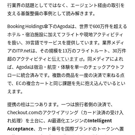
行業界の話題としてではなく、エージェント経由の取引を
支える基盤整備の事例として読み解きます。
Booking Holdings傘下のAgodaは、世界で600万件を超える
ホテル・宿泊施設に加えてフライトや現地アクティビティ
を扱い、39言語でサービスを提供しています。業界メディ
アのITP.netは、その規模を13万のフライトルート、30万件
超のアクティビティと
伝えています
。同メディアによれ
ば、Agodaは宿泊・航空・体験を単一のチェックアウトフ
ローに統合済みです。複数の商品を一度の決済で束ねる点
で、ECの複合カートと同じ課題を先に抱え込んでいるとい
えます。
提携の柱は二つあります。一つは旅行者側の決済で、
Checkout.comのアクワイアリング（カード決済の受け入
れ処理）を土台に、AI最適化エンジンの
Intelligent
Acceptance
、カード番号を国際ブランドのトークンへ置