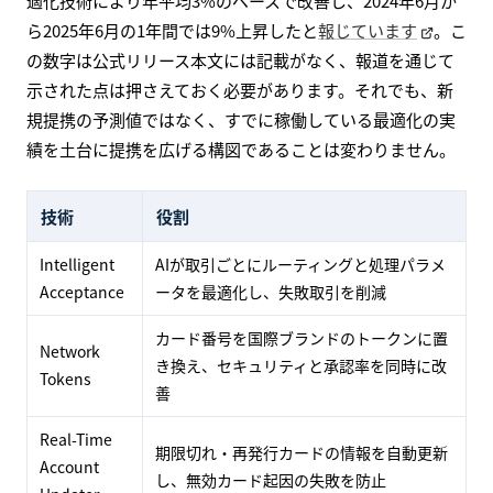
適化技術により年平均3%のペースで改善し、2024年6月か
ら2025年6月の1年間では9%上昇したと
報じています
。こ
の数字は公式リリース本文には記載がなく、報道を通じて
示された点は押さえておく必要があります。それでも、新
規提携の予測値ではなく、すでに稼働している最適化の実
績を土台に提携を広げる構図であることは変わりません。
技術
役割
Intelligent
AIが取引ごとにルーティングと処理パラメ
Acceptance
ータを最適化し、失敗取引を削減
カード番号を国際ブランドのトークンに置
Network
き換え、セキュリティと承認率を同時に改
Tokens
善
Real-Time
期限切れ・再発行カードの情報を自動更新
Account
し、無効カード起因の失敗を防止