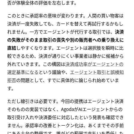
否が体験全体の評価を左右します。
このときに承認率の意味が変わります。人間の買い物客は
決済が一度失敗しても、カードを替えて再試行するかもし
れません。一方でエージェントが代行する取引では、
決済
の失敗がそのまま取引の喪失や別の販売者への乗り換えに
直結
しやすくなります。エージェントは選択肢を瞬時に比
較できるため、決済が通りにくい事業者は静かに候補から
外れていきます。この構図は
決済成功率がエージェントの
選定基準になる
という議論や、
エージェント取引と誤検知
拒否
の問題として、すでに具体的に論じられ始めていま
す。
ただし線引きは必要です。今回の提携はエージェント決済
そのものの実装ではなく、AgodaがAIエージェントからの
取引受け入れや決済委任に対応したという発表も確認でき
ません。承認率の改善とトークン化は、あくまでその手前
にある土台の整備です。誰がどの範囲で支払いを委任した