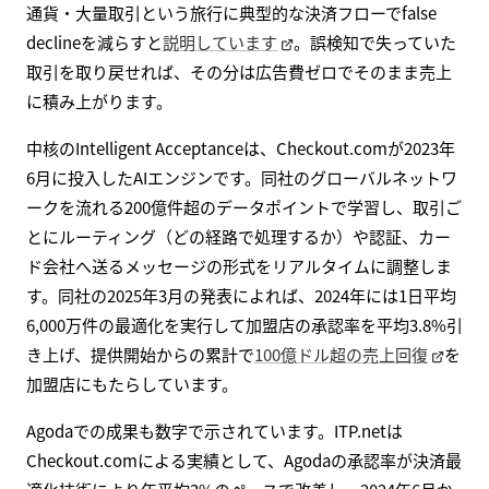
通貨・大量取引という旅行に典型的な決済フローでfalse
declineを減らすと
説明しています
。誤検知で失っていた
取引を取り戻せれば、その分は広告費ゼロでそのまま売上
に積み上がります。
中核のIntelligent Acceptanceは、Checkout.comが2023年
6月に投入したAIエンジンです。同社のグローバルネットワ
ークを流れる200億件超のデータポイントで学習し、取引ご
とにルーティング（どの経路で処理するか）や認証、カー
ド会社へ送るメッセージの形式をリアルタイムに調整しま
す。同社の2025年3月の発表によれば、2024年には1日平均
6,000万件の最適化を実行して加盟店の承認率を平均3.8%引
き上げ、提供開始からの累計で
100億ドル超の売上回復
を
加盟店にもたらしています。
Agodaでの成果も数字で示されています。ITP.netは
Checkout.comによる実績として、Agodaの承認率が決済最