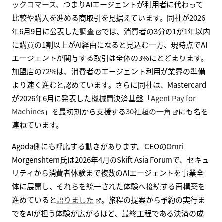
ックコマース
、つまりAIエージェントが利用者に代わって
比較や購入を進める商取引を見据えています。同社が2026
年6月9日に公表した
調査
では、消費者の3分の1が1年以内
に購買の1割以上がAI経由になると見込む一方、現時点でAI
エージェントが関与する取引は全体の3%にとどまります。
加盟店の72%は、消費者のエージェント利用が業界の準備
より速く進むと認めています。さらに同社は、Mastercard
が2026年6月に発表した機械間決済基盤「
Agent Pay for
Machines
」を最初期から支援する
30社超の一角
にも名を
連ねています。
Agoda側にも呼応する動きがあります。CEOのOmri
Morgenshtern氏は2026年4月のSkift Asia Forumで、セキュ
リティから消費者体験まで複数のAIエージェントを事業全
体に展開し、それらを統一された体験へ接続する再構築を
進めていると
語りました
。旅程の提案から予約の実行ま
でをAIが担う体験が広がるほど、最終工程である決済の成