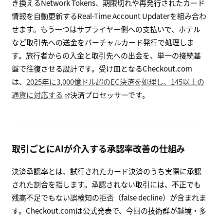
き換えるNetwork Tokens、期限切れや再発行されたカード
情報を自動更新するReal-Time Account Updaterを組み合わ
せます。もう一つはサプライヤー側への支払いで、ホテル
など取引先への送金をバーチャルカード発行で処理しま
す。旅行者からの入金と取引先への出金を、単一の接続基
盤で往復させる設計です。受け皿となるCheckout.com
は、
2025年に3,000億ドル超のEC決済を処理し、145以上の
通貨に対応する
決済プロセッサーです。
取引ごとにAIが介入する承認率改善の仕組み
決済承認率とは、試行されたカード決済のうち実際に承認
された割合を指します。承認されない取引には、不正でも
残高不足でもない誤検知の拒否（false decline）が含まれま
す。Checkout.comは公式発表で、今回の技術群が越境・多