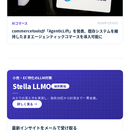
AIコマース
2026年1月22日
commercetoolsが「AgenticLift」を発表、既存システムを維
持したままエージェンティックコマースを導入可能に
小売・EC特化のLLM対策
Stella LLMO
提供開始
AI上での見え方を実測し、技術対応から計測まで一貫支援。
詳しく見る →
最新インサイトをメールで受け取る