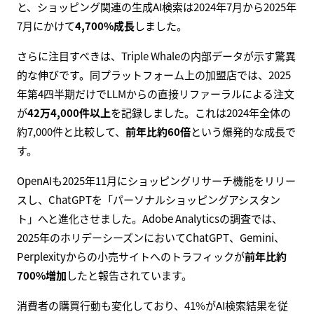
と、ショッピング関連の生成AI検索は2024年7月から2025年
7月にかけて
4,700%成長
しました。
さらに注目すべきは、Triple Whaleの内部データが示す驚異
的な伸びです。同プラットフォーム上の加盟店では、2025
年第4四半期だけでLLMからの直接リファーラルによる注文
が
42万4,000件以上
を記録しました。これは2024年全体の
約7,000件と比較して、
前年比約60倍
という爆発的な成長で
す。
OpenAIも2025年11月にショッピングリサーチ機能をリリー
スし、ChatGPTを「パーソナルショッピングアシスタン
ト」へと進化させました。Adobe Analyticsの調査では、
2025年のホリデーシーズンにおいてChatGPT、Gemini、
Perplexityからの小売サイトへのトラフィックが
前年比約
700%増加
したと報告されています。
消費者の購買行動も変化しており、41%がAI検索結果を従