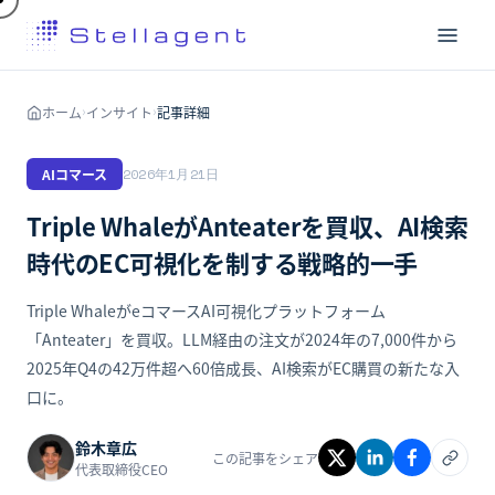
ホーム
インサイト
記事詳細
›
›
AIコマース
2026年1月21日
Triple WhaleがAnteaterを買収、AI検索
時代のEC可視化を制する戦略的一手
Triple WhaleがeコマースAI可視化プラットフォーム
「Anteater」を買収。LLM経由の注文が2024年の7,000件から
2025年Q4の42万件超へ60倍成長、AI検索がEC購買の新たな入
口に。
鈴木章広
この記事をシェア
代表取締役CEO