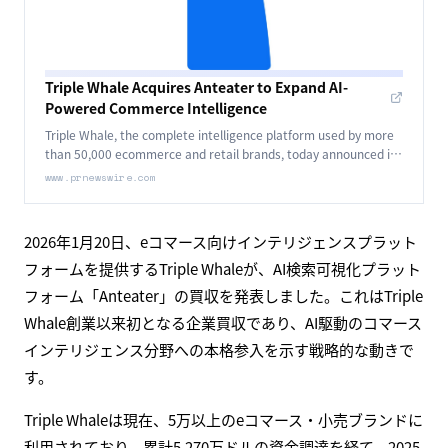
Triple Whale Acquires Anteater to Expand AI-
Powered Commerce Intelligence
Triple Whale, the complete intelligence platform used by more
than 50,000 ecommerce and retail brands, today announced it
has completed their first acquisition.
www.prnewswire.com
2026年1月20日、eコマース向けインテリジェンスプラット
フォームを提供するTriple Whaleが、AI検索可視化プラット
フォーム「Anteater」の買収を発表しました。これはTriple
Whale創業以来初となる企業買収であり、AI駆動のコマース
インテリジェンス分野への本格参入を示す戦略的な動きで
す。
Triple Whaleは現在、5万以上のeコマース・小売ブランドに
利用されており、累計5,270万ドルの資金調達を経て、2025