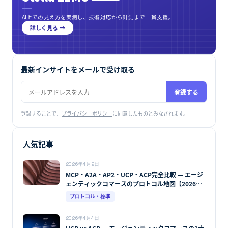
AI上での見え方を実測し、技術対応から計測まで一貫支援。
詳しく見る →
最新インサイトをメールで受け取る
登録する
登録することで、
プライバシーポリシー
に同意したものとみなされます。
人気記事
2026年4月9日
MCP・A2A・AP2・UCP・ACP完全比較 — エージ
ェンティックコマースのプロトコル地図【2026年
版】
プロトコル・標準
2026年4月4日