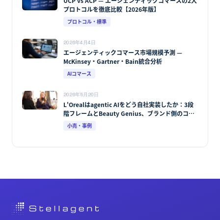
UCP vs ACP — エージェンティックコマースの2大
プロトコルを徹底比較【2026年版】
プロトコル・標準
2026年4月4日
エージェンティックコマース市場規模予測 —
McKinsey・Gartner・Bain統合分析
AIコマース
2026年5月20日
L'Orealはagentic AIをどう自社実装したか：3段
階フレームとBeauty Genius、ブランド側のコマ
ース基盤再設計
小売・事例