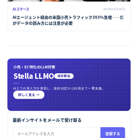
AIコマース
2026年4月20日
AIエージェント経由の米国小売トラフィック393%急増──だ
がデータの読み方には注意が必要
小売・EC特化のLLM対策
Stella LLMO
提供開始
AI上での見え方を実測し、技術対応から計測まで一貫支援。
詳しく見る →
最新インサイトをメールで受け取る
登録する