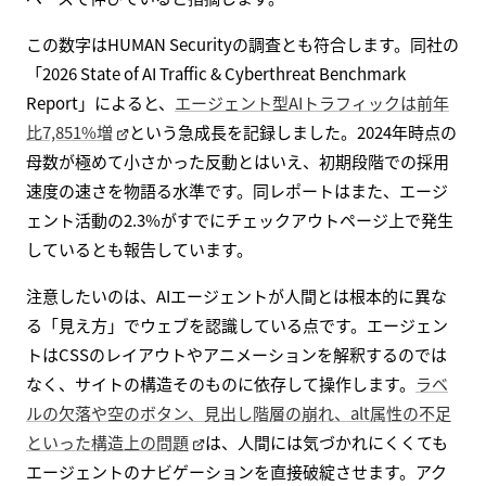
この数字はHUMAN Securityの調査とも符合します。同社の
「2026 State of AI Traffic & Cyberthreat Benchmark
Report」によると、
エージェント型AIトラフィックは前年
比7,851%増
という急成長を記録しました。2024年時点の
母数が極めて小さかった反動とはいえ、初期段階での採用
速度の速さを物語る水準です。同レポートはまた、エージ
ェント活動の2.3%がすでにチェックアウトページ上で発生
しているとも報告しています。
注意したいのは、AIエージェントが人間とは根本的に異な
る「見え方」でウェブを認識している点です。エージェン
トはCSSのレイアウトやアニメーションを解釈するのでは
なく、サイトの構造そのものに依存して操作します。
ラベ
ルの欠落や空のボタン、見出し階層の崩れ、alt属性の不足
といった構造上の問題
は、人間には気づかれにくくても
エージェントのナビゲーションを直接破綻させます。アク