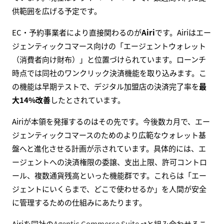
供範囲を広げる予定です。
EC・予約事業者により直接関わるのが
Airi
です。Airiはエー
ジェンティックコマース向けの「エージェントウォレット
（消費者向け財布）」と位置づけられています。ローンチ
時点では同社のワンクリック決済機能を取り込みます。こ
の機能は早期テストで、デジタル加盟店の決済完了率を
最
大14%改善
したとされています。
Airiが本領を発揮するのはその先です。今後数カ月で、エー
ジェンティックコマースのためのより広範なウォレット基
盤へと進化させる計画が示されています。具体的には、エ
ージェントへの決済権限の委譲、支出上限、許可コントロ
ール、複数通貨残高といった機能群です。これらは「エー
ジェントにいくらまで、どこで使わせるか」を人間が安全
に管理するための仕組みにあたります。
Airiを同社の
Agentic Commerce Suite
と組み合わせるこ