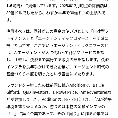
1.6兆円）
に到達しています。2025年12月時点の評価額は
80億ドルでしたから、わずか半年で30億ドルの上積みで
す。
注目すべきは、同社がこの資金の使い道として「自律型フ
ァイナンス」と「
エージェンティックコマース
」を明確に
掲げた点です。ここでいうエージェンティックコマースと
は、AIエージェントが人に代わって商品やサービスを探
し、比較し、決済まで実行する取引の形を指します。決済
インフラを長年手がけてきた企業が、エージェント時代の
基盤づくりへ舵を切ったという宣言にあたります。
ラウンドを主導したのは前回に続きAdditionで、Baillie
Gifford、QED Investors、T. Rowe Price、Amex Venturesな
どが参加しました。Additionの
Lee Fixel氏
は、「AIが競争
環境を塗り替えるなか、勝つのは本物の金融インフラの
『上』に築く企業であって、その『周り』に作る企業では