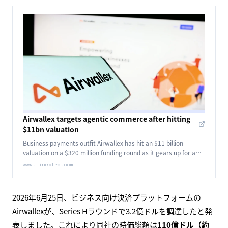
Airwallex targets agentic commerce after hitting
$11bn valuation
Business payments outfit Airwallex has hit an $11 billion
valuation on a $320 million funding round as it gears up for a
push into autonomous finance and agentic commerce.
www.finextra.com
2026年6月25日、ビジネス向け決済プラットフォームの
Airwallexが、Series Hラウンドで3.2億ドルを調達したと発
表しました。これにより同社の時価総額は
110億ドル（約