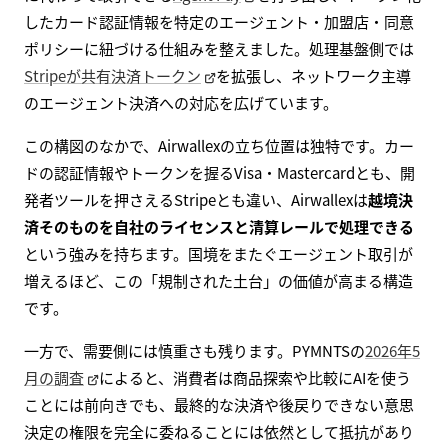
したカード認証情報を特定のエージェント・加盟店・同意
ポリシーに紐づける仕組みを整えました。処理基盤側では
Stripeが共有決済トークン
を拡張し、ネットワーク主導
のエージェント決済への対応を広げています。
この構図のなかで、Airwallexの立ち位置は独特です。カー
ドの認証情報やトークンを握るVisa・Mastercardとも、開
発者ツールを押さえるStripeとも違い、Airwallexは
越境決
済そのものを自社のライセンスと清算レールで処理できる
という強みを持ちます。国境をまたぐエージェント取引が
増えるほど、この「規制された土台」の価値が高まる構造
です。
一方で、需要側には慎重さも残ります。PYMNTSの
2026年5
月の調査
によると、消費者は商品探索や比較にAIを使う
ことには前向きでも、最終的な決済や後戻りできない意思
決定の権限を完全に委ねることには依然として抵抗があり