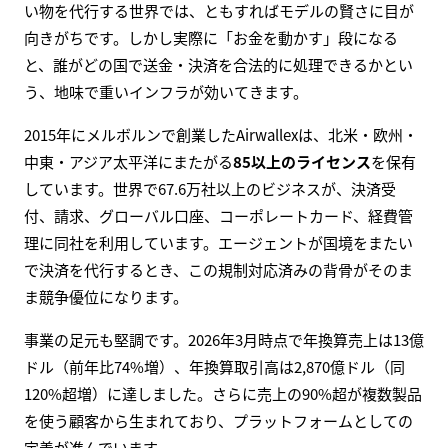
い物を代行する世界では、ともすればモデルの賢さに目が
向きがちです。しかし実際に「お金を動かす」段になる
と、誰がどの国で送金・決済を合法的に処理できるかとい
う、地味で重いインフラが効いてきます。
2015年にメルボルンで創業したAirwallexは、北米・欧州・
中東・アジア太平洋にまたがる
85以上のライセンス
を保有
しています。世界で67.6万社以上のビジネスが、決済受
付、請求、グローバル口座、コーポレートカード、経費管
理に同社を利用しています。エージェントが国境をまたい
で決済を代行するとき、この規制対応済みの背骨がそのま
ま競争優位になります。
事業の足元も堅調です。2026年3月時点で年換算売上は13億
ドル（前年比74%増）、年換算取引高は2,870億ドル（同
120%超増）に達しました。さらに売上の90%超が複数製品
を使う顧客から生まれており、プラットフォームとしての
定着が進んでいます。