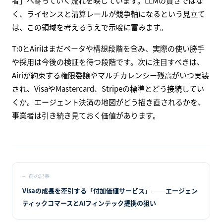
者」へ寄っていく流れを映しています。LLMの賢さではな
く、ライセンスと清算レールが競争軸になるという見立て
は、この領域を考えるうえで示唆に富みます。
T:0とAiriはまだベータや構想段階を含み、実際の使い勝手
や採用は今後の検証を待つ段階です。次に注目すべきは、
Airiが約束する権限委譲やマルチカレンシー残高がいつ実装
され、VisaやMastercard、Stripeの標準とどう接続してい
くか。エージェント決済の地図がどう描き直されるかを、
事業者は引き続き見ておく価値があります。
←
前の記事
Visaの成長を牽引する「付加価値サービス」── エージェン
ティックコマースとAIフィンテック提携の狙い