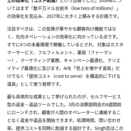
上の効率化（コスト削減）
という目標でした。2026年につ
いてはまず「数千万ドル台前半（low tens of millions）」
の効率化を見込み、2027年に大きく上積みする計画です。
注目すべきは、この投資が華やかな顧客向け機能ではな
く、社内オペレーションの効率化に向かっている点です。
すでに6つの本番環境で稼働しているとされ、対象はカスタ
マーサービス、フルフィルメント、薬局（ファーマシ
ー）、マーケティング業務、キャンペーン最適化、クリエ
イティブ最適化に及びます。AIを「売上を増やす道具」だ
けでなく「提供コスト（cost to serve）を構造的に下げる
道具」として使う発想です。
最も具体的な成果として挙げられたのが、セルフサービス
型の返金・返品ツールでした。3月の決算説明会の8週間前
にローンチされ、顧客が人間のオペレーターに連絡するこ
となく返金や返品を開始できます。処理時間、問い合わせ
率、提供コストを同時に削減する設計です。Singh氏はこの