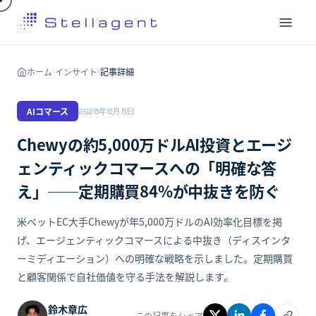
ホーム
インサイト
記事詳細
›
›
AIコマース
2026年6月5日
Chewyの約5,000万ドルAI投資とエージ
ェンティックコマースへの「明確な答
え」──定期購買84%が中抜きを防ぐ
米ペットEC大手Chewyが年5,000万ドルのAI効率化目標を掲
げ、エージェンティックコマースによる中抜き（ディスインタ
ーミディエーション）への明確な戦略を示しました。定期購買
と顧客関係で自社価値を守る手法を解説します。
鈴木章広
この記事をシェア