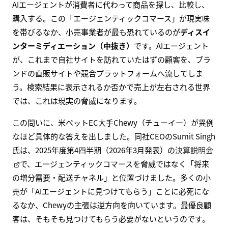
AIエージェントが消費者に代わって商品を探し、比較し、
購入する。この「エージェンティックコマース」が現実味
を帯びるなか、小売事業者が最も恐れているのが
ディスイ
ンターミディエーション（中抜き）
です。AIエージェント
が、これまで自社サイトを訪れていたはずの顧客を、ブラ
ンドの直販サイトや競合プラットフォームへ流してしま
う。検索結果に表示されるか否かで売上が左右される世界
では、これは現実の脅威になります。
この問いに、米ペットEC大手Chewy（チューイー）が異例
なほど具体的な答えを出しました。同社CEOのSumit Singh
氏は、2025年度第4四半期（2026年3月発表）の
決算説明会
で、エージェンティックコマースを脅威ではなく「将来
の増分需要・配送チャネル」と位置づけました。多くの小
売が「AIエージェントに見つけてもらう」ことに必死にな
るなか、Chewyの主張は逆方向を向いています。最優良顧
客は、そもそも見つけてもらう必要がないというのです。