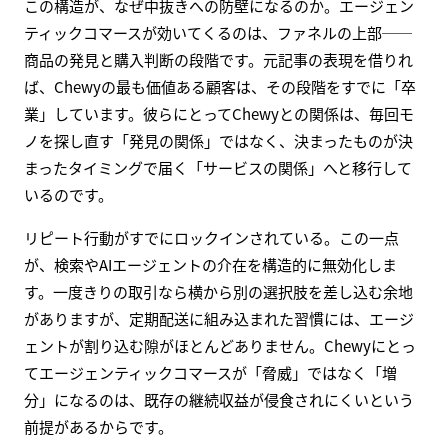
この構造が、なぜ中抜きへの防壁になるのか。エージェン
ティックコマースが効いてくるのは、ファネルの上部──
商品の発見と購入判断の段階です。元記事の表現を借りれ
ば、Chewyの最も価値ある顧客は、その段階をすでに「卒
業」しています。彼らにとってChewyとの関係は、毎回モ
ノを探し直す「発見の関係」ではなく、決まったものが決
まったタイミングで届く「サービスの関係」へと移行して
いるのです。
リピート行動がすでにロックインされている。この一点
が、検索やAIエージェントの介在を構造的に無効化しま
す。一度きりの取引なら横から別の選択肢を差し込む余地
がありますが、定期配送に組み込まれた習慣には、エージ
ェントが割り込む隙がほとんどありません。Chewyにとっ
てエージェンティックコマースが「脅威」ではなく「増
分」になるのは、既存の継続収益が侵食されにくいという
前提があるからです。