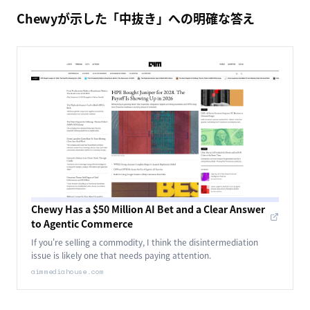
Chewyが示した「中抜き」への明確な答え
Chewy Has a $50 Million AI Bet and a Clear Answer
to Agentic Commerce
If you're selling a commodity, I think the disintermediation
issue is likely one that needs paying attention.
aimmediahouse.com