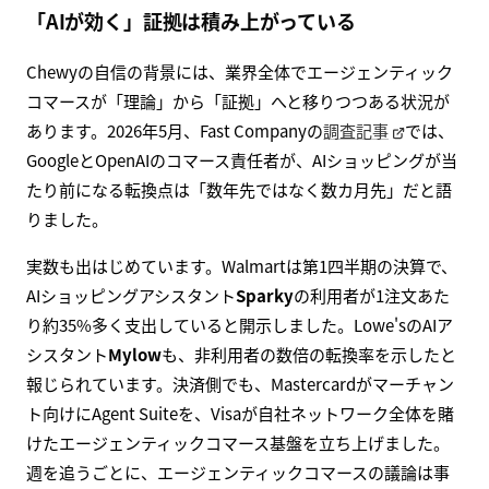
「AIが効く」証拠は積み上がっている
Chewyの自信の背景には、業界全体でエージェンティック
コマースが「理論」から「証拠」へと移りつつある状況が
あります。2026年5月、Fast Companyの
調査記事
では、
GoogleとOpenAIのコマース責任者が、AIショッピングが当
たり前になる転換点は「数年先ではなく数カ月先」だと語
りました。
実数も出はじめています。Walmartは第1四半期の決算で、
AIショッピングアシスタント
Sparky
の利用者が1注文あた
り約35%多く支出していると開示しました。Lowe'sのAIア
シスタント
Mylow
も、非利用者の数倍の転換率を示したと
報じられています。決済側でも、Mastercardがマーチャン
ト向けにAgent Suiteを、Visaが自社ネットワーク全体を賭
けたエージェンティックコマース基盤を立ち上げました。
週を追うごとに、エージェンティックコマースの議論は事