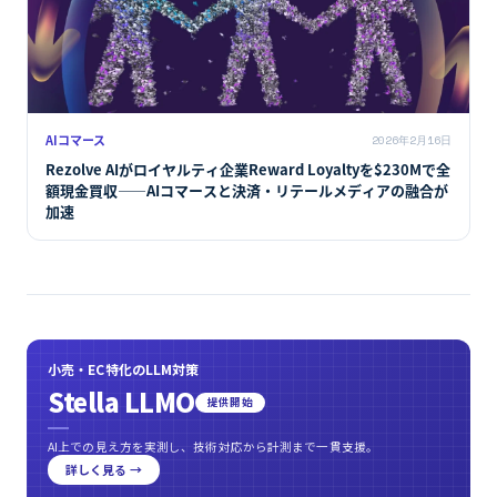
AIコマース
2026年2月16日
Rezolve AIがロイヤルティ企業Reward Loyaltyを$230Mで全
額現金買収――AIコマースと決済・リテールメディアの融合が
加速
小売・EC特化のLLM対策
Stella LLMO
提供開始
AI上での見え方を実測し、技術対応から計測まで一貫支援。
詳しく見る →