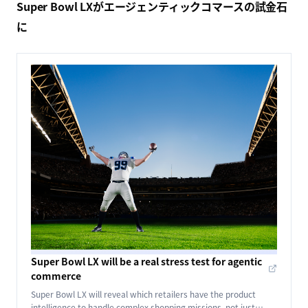
Super Bowl LXがエージェンティックコマースの試金石
に
Super Bowl LX will be a real stress test for agentic
commerce
Super Bowl LX will reveal which retailers have the product
intelligence to handle complex shopping missions, not just