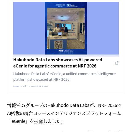
Hakuhodo Data Labs showcases AI-powered
eGenie for agentic commerce at NRF 2026
Hakuhodo Data Labs' eGenie, a unified commerce intelligence
platform, showcased at NRF 2026.
www.medianews4u.com
博報堂DYグループのHakuhodo Data Labsが、NRF 2026で
AI搭載の統合コマースインテリジェンスプラットフォーム
「eGenie」を披露しました。