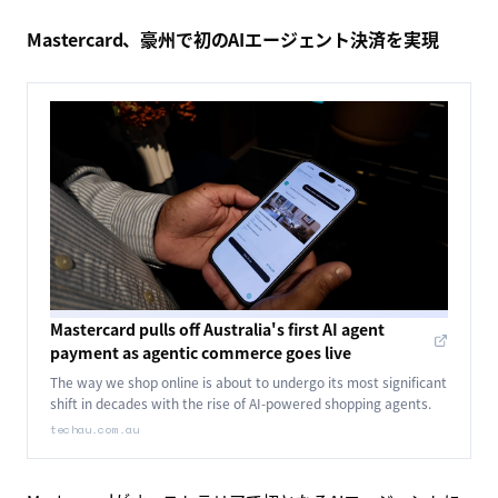
Mastercard、豪州で初のAIエージェント決済を実現
Mastercard pulls off Australia's first AI agent
payment as agentic commerce goes live
The way we shop online is about to undergo its most significant
shift in decades with the rise of AI-powered shopping agents.
techau.com.au