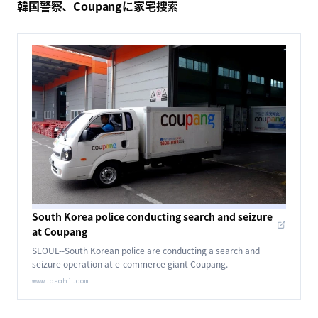
韓国警察、Coupangに家宅捜索
South Korea police conducting search and seizure
at Coupang
SEOUL--South Korean police are conducting a search and
seizure operation at e-commerce giant Coupang.
www.asahi.com