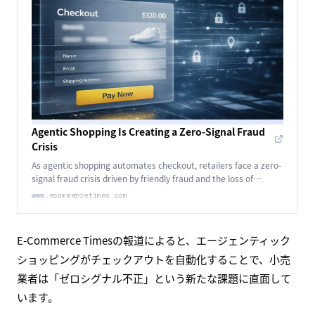
Agentic Shopping Is Creating a Zero-Signal Fraud
Crisis
As agentic shopping automates checkout, retailers face a zero-
signal fraud crisis driven by friendly fraud and the loss of
behavioral signals.
www.ecommercetimes.com
E-Commerce Timesの報道によると、エージェンティック
ショッピングがチェックアウトを自動化することで、小売
業者は「ゼロシグナル不正」という新たな課題に直面して
います。