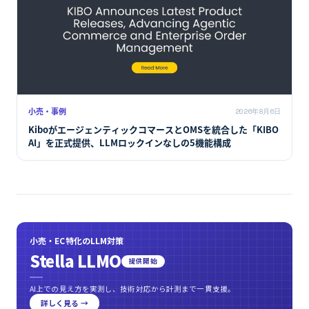
小売・事例
2026年8月6日
KiboがエージェンティックコマースとOMSを統合した「KIBO
AI」を正式提供、LLMロックインなしの5機能構成
小売・EC特化のLLM対策
Stella LLMO
提供開始
AI上での見え方を実測し、技術対応から計測まで一貫支援。
詳しく見る →