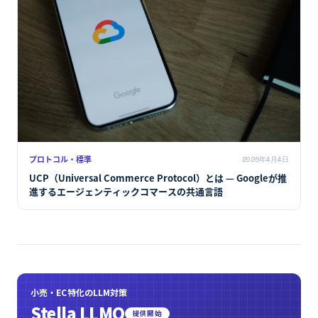
プロトコル・標準
2026年4月4日
UCP（Universal Commerce Protocol）とは — Googleが推
進するエージェンティックコマースの共通言語
小売・EC特化のLLM対策
Stella LLMO
提供開始