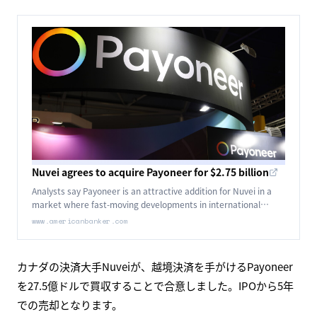
Nuvei agrees to acquire Payoneer for $2.75 billion
Analysts say Payoneer is an attractive addition for Nuvei in a
market where fast-moving developments in international
payments, AI and digital assets are pressuring payment
www.americanbanker.com
companies.
カナダの決済大手Nuveiが、越境決済を手がけるPayoneer
を27.5億ドルで買収することで合意しました。IPOから5年
での売却となります。