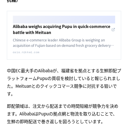
Alibaba weighs acquiring Pupu in quick-commerce
battle with Meituan
Chinese e-commerce leader Alibaba Group is weighing an
acquisition of Fujian-based on-demand fresh grocery delivery
platform Pupu.
asia.nikkei.com
中国EC最大手のAlibabaが、福建省を拠点とする生鮮即配プ
ラットフォームPupuの買収を検討していると報じられまし
た。Meituanとのクイックコマース競争に対抗する狙いで
す。
即配領域は、注文から配送までの時間短縮が競争力を決め
ます。AlibabaはPupuの拠点網と物流を取り込むことで、
生鮮の即時配送で巻き返しを図ろうとしています。