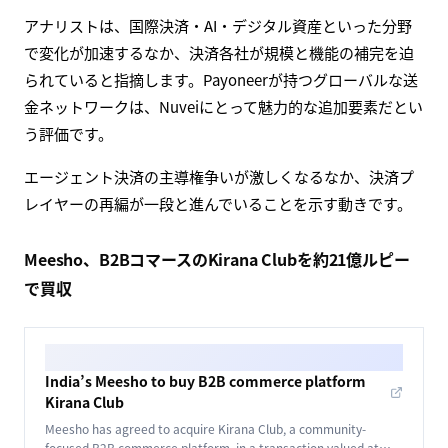
アナリストは、国際決済・AI・デジタル資産といった分野
で変化が加速するなか、決済各社が規模と機能の補完を迫
られていると指摘します。Payoneerが持つグローバルな送
金ネットワークは、Nuveiにとって魅力的な追加要素だとい
う評価です。
エージェント決済の主導権争いが激しくなるなか、決済プ
レイヤーの再編が一段と進んでいることを示す動きです。
Meesho、B2BコマースのKirana Clubを約21億ルピー
で買収
India’s Meesho to buy B2B commerce platform
Kirana Club
Meesho has agreed to acquire Kirana Club, a community-
focused B2B commerce platform, in a transaction valued at