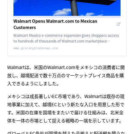
Walmart Opens Walmart.com to Mexican
Customers
Walmart Mexico e-commerce expansion gives shoppers access
to hundreds of thousands of Walmart.com marketplace
products through cross-border shipping.
www.grocerytradenews.com
Walmartは、米国のWalmart.comをメキシコの消費者に開
放し、越境配送で数十万点のマーケットプレイス商品を購
入できるようにしました。
メキシコは成長著しいEC市場であり、Walmartは既存の現
地事業に加えて、越境ECという新たな入口を用意した形で
す。米国の在庫を国境をまたいで届ける仕組みは、北米全
体を一体の市場として捉える戦略の一端を示しています。
グローバルEC各社が国境を越えた品揃えと配送網を競うな