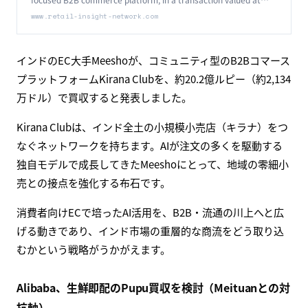
Rs2.02bn ($21.34m).
www.retail-insight-network.com
インドのEC大手Meeshoが、コミュニティ型のB2Bコマース
プラットフォームKirana Clubを、約20.2億ルピー（約2,134
万ドル）で買収すると発表しました。
Kirana Clubは、インド全土の小規模小売店（キラナ）をつ
なぐネットワークを持ちます。AIが注文の多くを駆動する
独自モデルで成長してきたMeeshoにとって、地域の零細小
売との接点を強化する布石です。
消費者向けECで培ったAI活用を、B2B・流通の川上へと広
げる動きであり、インド市場の重層的な商流をどう取り込
むかという戦略がうかがえます。
Alibaba、生鮮即配のPupu買収を検討（Meituanとの対
抗軸）