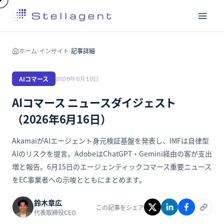
ホーム
インサイト
記事詳細
›
›
AIコマース
2026年6月16日
AIコマース ニュースダイジェスト
（2026年6月16日）
AkamaiがAIエージェント身元検証基盤を発表し、IMFは自律型
AIのリスクを提言。AdobeはChatGPT・Gemini経由の客が支出
増と報告。6月15日のエージェンティックコマース重要ニュース
をEC事業者への示唆とともにまとめます。
鈴木章広
この記事をシェア
代表取締役CEO