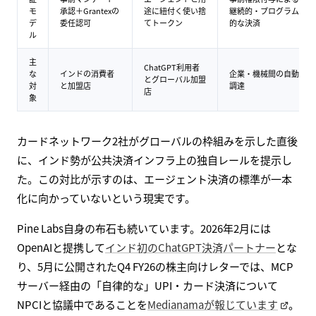
モ
承認＋Grantexの
途に紐付く使い捨
継続的・プログラム
デ
委任認可
てトークン
的な決済
ル
主
ChatGPT利用者
な
インドの消費者
企業・機械間の自動
とグローバル加盟
対
と加盟店
調達
店
象
カードネットワーク2社がグローバルの枠組みを示した直後
に、インド勢が公共決済インフラ上の独自レールを提示し
た。この対比が示すのは、エージェント決済の標準が一本
化に向かっていないという現実です。
Pine Labs自身の布石も続いています。2026年2月には
OpenAIと提携して
インド初のChatGPT決済パートナー
とな
り、5月に公開されたQ4 FY26の株主向けレターでは、MCP
サーバー経由の「自律的な」UPI・カード決済について
NPCIと協議中であることを
Medianamaが報じています
。