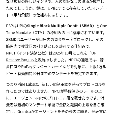
なぜ規制の厳しいインドで、人の認証なしの決済が成立し
たのでしょうか。鍵は、UPIにすでに存在していたマンデー
ト（事前承認）の仕組みにあります。
P3PはUPIの
Single Block Multiple Debit（SBMD）
とOne
Time Mandate（OTM）の枠組みの上に構築されています。
SBMDはユーザーが口座内の資金を一度ブロックし、その
範囲内で複数回の引き落としを許可する仕組みで、
NPCI（インド決済公社）は2025年10月に
これを「UPI
Reserve Pay」へと改称
しました。NPCIの通達では、貯
蓄口座やRuPayクレジットカードなどを対象に、上限1万ル
ピー・有効期間90日までのマンデートを設定できます。
つまりPine Labsは、新しい規制承認を待ってプロトコルを
作ったのではありません。NPCIが整備済みのレールの上
に、エージェント向けのプロトコル層を載せたのです。消
費者は最初のマンデート承認で金額と期間の上限を自ら確
定し、Grantexがエージェントをその枠内に縛る。発表文に