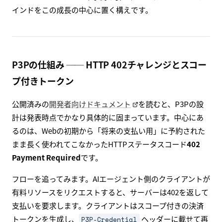
インドをこの成長の中心に置く構えです。
P3Pの仕組み ── HTTP 402チャレンジとスコー
プ付きトークン
公開済みの
開発者向けドキュメント
を読むと、P3Pの設
計は発表時点でかなり具体的に固まっています。中心にあ
るのは、Webの初期から「将来の支払い用」に予約された
まま長く使われてこなかったHTTPステータスコード
402
Payment Required
です。
フローを追ってみます。AIエージェント側のクライアントが
有料リソースをリクエストすると、サーバーは402を返して
支払いを要求します。クライアントはスコープ付きの決済
トークンを生成し、
ヘッダーに載せて再
P3P-Credential