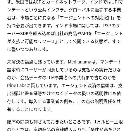
す。米国ではACPとカードネットワーク、インドではUPIマ
ンデートという公共インフラ。グローバルに販売する事業
者は、市場ごとに異なる「エージェントへの対応窓口」を
持つ必要が出てきます。インド市場に関しては、P3Pのサ
ーバーSDKを組み込めば自社の商品やAPIを「エージェント
が支払い可能なリソース」として公開できる状態が、すで
に整いつつあります。
未解決の論点も残っています。Medianamaは、マンデート
設定時にユーザーが同意しているのは支払いの実行だけな
のか、会話データのLLM事業者への共有まで含むのかを
Pine Labsに質しています。エージェント決済の信頼は、支
出制御と監査証跡だけでなくデータの扱いの透明性にも依
存します。導入する事業者の側も、この点の説明責任を共
有することになります。
順序の問題も押さえておきたいところです。1万ルピー上限
のもとでは、高額商品の自律購入よりも「条件が満たされ