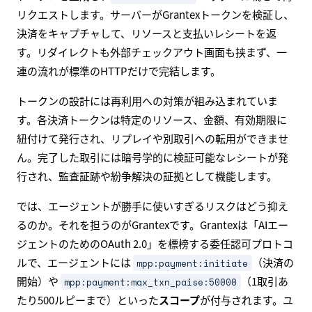
リクエストします。サーバーがGrantexトークンを検証し、
決済をキャプチャして、リソースと支払いレシートを返
す。リダイレクトも外部チェックアウト画面も挟まず、一
連の流れが標準のHTTPだけで完結します。
トークンの設計には再利用への対策が組み込まれていま
す。各決済トークンは特定のリソース、金額、有効期限に
紐付けて発行され、リプレイや別取引への転用ができませ
ん。完了した取引には暗号学的に検証可能なレシートが発
行され、監査証跡や紛争解決の証拠として機能します。
では、エージェントが勝手に使いすぎるリスクはどう抑え
るのか。それを担うのがGrantexです。Grantexは「AIエー
ジェントのためのOAuth 2.0」を標榜する委任認可プロトコ
ルで、エージェントには
（決済の
mpp:payment:initiate
開始）や
（1取引あ
mpp:payment:max_txn_paise:50000
たり500ルピーまで）といった
スコープ
が付与されます。ユ