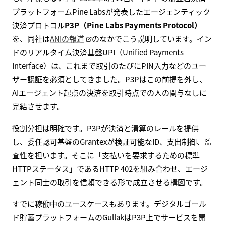
プラットフォームPine Labsが発表したエージェンティック
決済プロトコル
P3P（Pine Labs Payments Protocol）
を、同社は
ANIの報道
のなかでこう説明しています。イン
ドのリアルタイム決済基盤UPI（Unified Payments
Interface）は、これまで取引のたびにPIN入力などのユー
ザー認証を必須としてきました。P3Pはこの前提を外し、
AIエージェント起点の決済を取引時点での人の関与なしに
完結させます。
役割分担は明確です。P3Pが決済と清算のレールを提供
し、委任認可基盤のGrantexが検証可能なID、支出制御、監
査性を担います。そこに「支払いを要求するための標準
HTTPステータス」であるHTTP 402を組み合わせ、エージ
ェント同士の取引を信頼できる形で成立させる構図です。
すでに稼働中のユースケースもあります。デジタルゴール
ド貯蓄プラットフォームのGullakはP3P上でサービスを開