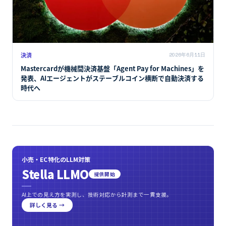
決済
2026年6月11日
Mastercardが機械間決済基盤「Agent Pay for Machines」を
発表、AIエージェントがステーブルコイン横断で自動決済する
時代へ
小売・EC特化のLLM対策
Stella LLMO
提供開始
AI上での見え方を実測し、技術対応から計測まで一貫支援。
詳しく見る →