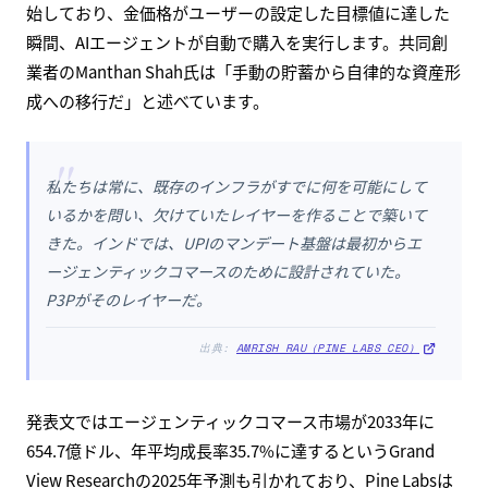
始しており、金価格がユーザーの設定した目標値に達した
瞬間、AIエージェントが自動で購入を実行します。共同創
業者のManthan Shah氏は「手動の貯蓄から自律的な資産形
成への移行だ」と述べています。
"
私たちは常に、既存のインフラがすでに何を可能にして
いるかを問い、欠けていたレイヤーを作ることで築いて
きた。インドでは、UPIのマンデート基盤は最初からエ
ージェンティックコマースのために設計されていた。
P3Pがそのレイヤーだ。
出典:
AMRISH RAU（PINE LABS CEO）
発表文ではエージェンティックコマース市場が2033年に
654.7億ドル、年平均成長率35.7%に達するというGrand
View Researchの2025年予測も引かれており、Pine Labsは