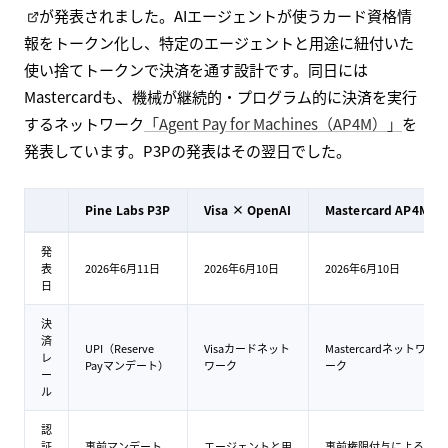
が発表されました。AIエージェントが使うカード資格情
報をトークン化し、特定のエージェントと用途に紐付いた
使い捨てトークンで決済を通す設計です。同日には
Mastercardも、機械が継続的・プログラム的に決済を実行
するネットワーク
「Agent Pay for Machines（AP4M）」
を
発表しています。P3Pの発表はその翌日でした。
Pine Labs P3P
Visa × OpenAI
Mastercard AP4M
発
表
2026年6月11日
2026年6月10日
2026年6月10日
日
決
済
UPI（Reserve
Visaカードネット
Mastercardネットワ
レ
Payマンデート）
ワーク
ーク
ー
ル
認
証
事前マンデート
エージェントと用
事前権限付与による