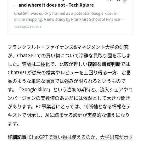
—and where it does not - Tech Xplore
ChatGPT was quickly framed as a potential Google killer in
online shopping. A new study by Frankfurt School of Finance &
Management paints a more nuanced picture.
techxplore.com
フランクフルト・ファイナンス&マネジメント大学の研究
が、ChatGPTでの買い物について冷静な見取り図を示しま
した。結論は二極化で、比較が難しい
複雑な購買判断
では
ChatGPTが従来の検索やレビューを上回り得る一方、定番
品のような単純な購買では強みが限られるというもので
す。「Google killer」という当初の期待と、流入シェアやコ
ンバージョンの実数値のあいだには依然として大きな開き
があります。EC事業者にとっては、判断軸となる情報をテ
キストで明示し、AIに読ませる設計が実務的な備えになり
ます。
詳細記事
:
ChatGPTで買い物は使えるのか、大学研究が示す