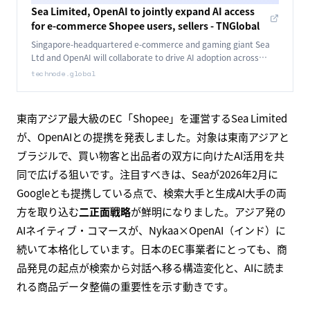
Sea Limited, OpenAI to jointly expand AI access
for e-commerce Shopee users, sellers - TNGlobal
Singapore-headquartered e-commerce and gaming giant Sea
Ltd and OpenAI will collaborate to drive AI adoption across
Southeast Asia and Brazil, focusing on AI-powered e-commerce.
technode.global
東南アジア最大級のEC「Shopee」を運営するSea Limited
が、OpenAIとの提携を発表しました。対象は東南アジアと
ブラジルで、買い物客と出品者の双方に向けたAI活用を共
同で広げる狙いです。注目すべきは、Seaが2026年2月に
Googleとも提携している点で、検索大手と生成AI大手の両
方を取り込む
二正面戦略
が鮮明になりました。アジア発の
AIネイティブ・コマースが、Nykaa×OpenAI（インド）に
続いて本格化しています。日本のEC事業者にとっても、商
品発見の起点が検索から対話へ移る構造変化と、AIに読ま
れる商品データ整備の重要性を示す動きです。