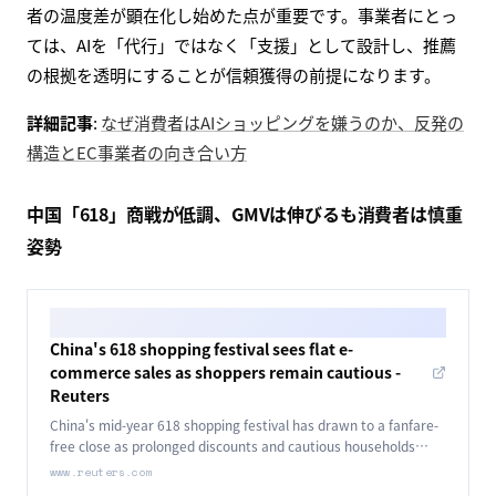
I don't want to rely on AI to decide what color shirt to buy.
eu.36kr.com
中国の36Krが、AIに購買判断を委ねることへの消費者の反
発を報じました。「シャツの色までAIに決めてほしくな
い」という声に象徴されるように、レコメンドの精度や中
立性、プライバシー、そして自分で選ぶ主体性への懸念が
背景にあります。推進一色に見えるAIコマースの裏で、消費
者の温度差が顕在化し始めた点が重要です。事業者にとっ
ては、AIを「代行」ではなく「支援」として設計し、推薦
の根拠を透明にすることが信頼獲得の前提になります。
詳細記事
:
なぜ消費者はAIショッピングを嫌うのか、反発の
構造とEC事業者の向き合い方
中国「618」商戦が低調、GMVは伸びるも消費者は慎重
姿勢