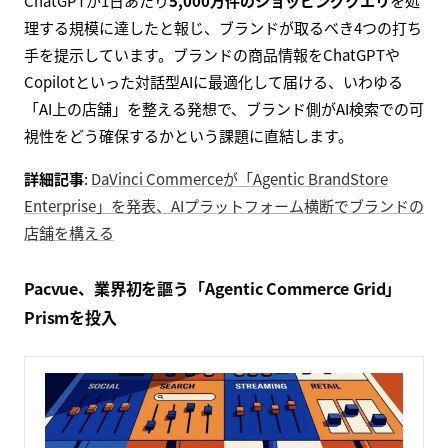
ChatGPTが1日あたり
5,000万件のショッピングクエリ
を処
理する規模に達したと報じ、ブランドが取るべき4つの打ち
手を提示しています。ブランドの商品情報をChatGPTや
Copilotといった対話型AIに最適化して届ける、いわゆる
「AI上の店舗」を整える発想で、ブランド側がAI検索での可
視性をどう確保するかという課題に直結します。
詳細記事
:
DaVinci Commerceが「Agentic BrandStore
Enterprise」を発表、AIプラットフォーム横断でブランドの
店舗を構える
Pacvue、業界初を謳う「Agentic Commerce Grid」
Prismを投入