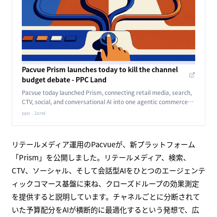
Pacvue Prism launches today to kill the channel
budget debate - PPC Land
Pacvue today launched Prism, connecting retail media, search,
CTV, social, and conversational AI into one agentic commerce
platform with closed-loop measurement.
ppc.land
リテールメディア運用のPacvueが、新プラットフォーム
「Prism」を公開しました。リテールメディア、検索、
CTV、ソーシャル、そして会話型AIをひとつのエージェンテ
ィックコマース基盤に束ね、クローズドループの効果測定
を提供すると説明しています。チャネルごとに分断されて
いた予算配分をAIが横断的に最適化するという発想で、広