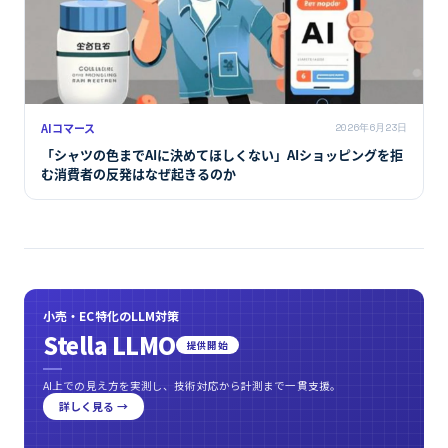
決済
2026年6月23日
Mastercard Agent Payとは。AIエージェント決済の難所は
「買い物」ではなく認証・信頼レイヤーにある
AIコマース
2026年6月23日
「シャツの色までAIに決めてほしくない」AIショッピングを拒
む消費者の反発はなぜ起きるのか