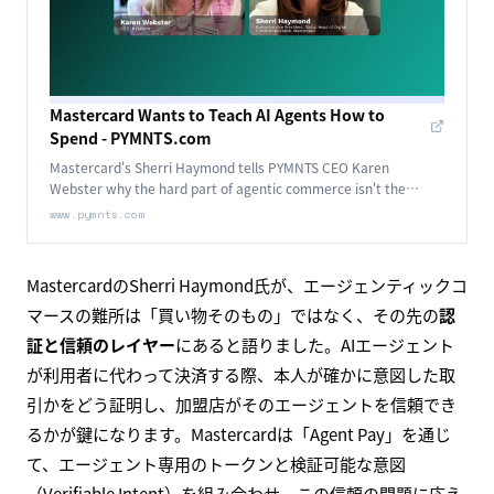
Mastercard Wants to Teach AI Agents How to
Spend - PYMNTS.com
Mastercard's Sherri Haymond tells PYMNTS CEO Karen
Webster why the hard part of agentic commerce isn't the
shopping.
www.pymnts.com
MastercardのSherri Haymond氏が、エージェンティックコ
マースの難所は「買い物そのもの」ではなく、その先の
認
証と信頼のレイヤー
にあると語りました。AIエージェント
が利用者に代わって決済する際、本人が確かに意図した取
引かをどう証明し、加盟店がそのエージェントを信頼でき
るかが鍵になります。Mastercardは「Agent Pay」を通じ
て、エージェント専用のトークンと検証可能な意図
（Verifiable Intent）を組み合わせ、この信頼の問題に応え