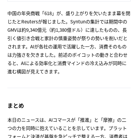
China's 618 shopping festival sees flat e-
commerce sales as shoppers remain cautious -
Reuters
China's mid-year 618 shopping festival has drawn to a fanfare-
free close as prolonged discounts and cautious households
blunt the impact.
www.reuters.com
中国の年央商戦「618」が、盛り上がりを欠いたまま幕を閉
じたとReutersが報じました。Syntunの集計では期間中の
GMVは約9,340億元（約1,380億ドル）に達したものの、長
引く値引き合戦と家計の慎重姿勢が祭りの勢いを削いだと
されます。AIが各社の運用で活躍した一方、消費そのもの
は力強さを欠きました。前述のボイコットの動きと合わせ
ると、AIによる効率化と消費マインドの冷え込みが同時に