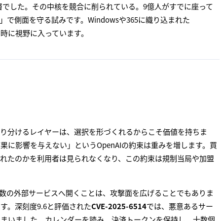
客層でした。その中核を競合に削られている。9億人がすでに座って
で側面を守る試みです。Windowsや365に織り込まれた
いも同時に視野に入っています。
振り分けるレイヤーは、選択を形づくれるからこそ価値を持ちま
Tの商品結果に影響を与えない」というOpenAIの約束は重みを増します。買
られたのかを利用者は見られなくなり、この約束は規制当局や加盟
数の外部サービスへ開くことは、攻撃面を広げることでもありま
す。深刻度9.6と評価された
CVE-2025-6514
では、悪意あるサー
しまいました。カレンダーを読み、決済トークンを保持し、十数個