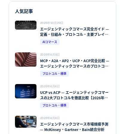
人気記事
2025年10月29日
エージェンティックコマース完全ガイド —
定義・仕組み・プロトコル・主要プレイヤ
ー・市場予測【2026年版】
AIコマース
2026年4月9日
MCP・A2A・AP2・UCP・ACP完全比較 —
エージェンティックコマースのプロトコル
地図【2026年版】
プロトコル・標準
2026年4月4日
UCP vs ACP — エージェンティックコマー
スの2大プロトコルを徹底比較【2026年
版】
プロトコル・標準
2026年4月4日
エージェンティックコマース市場規模予測
— McKinsey・Gartner・Bain統合分析