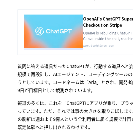
OpenAI's ChatGPT Super
Checkout on Stripe
OpenAI is rebuilding ChatGPT 
Canva inside the chat, reachin
platform.
www.techtimes.com
質問に答える道具だったChatGPTが、行動する道具へと姿
規模で再設計し、AIエージェント、コーディングツールの
うとしています。コードネームは「Aria」とされ、開発
9日が目標日として観測されています。
報道の多くは、これを「ChatGPTにアプリが乗り、プ
っています。ただ、それでは事の大きさを取りこぼします。Fina
の刷新は週およそ9億人という全利用者に届く規模で計画
既定体験へと押し出されるわけです。