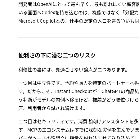
開発者はOpenAIにとって最も早く、最も離れにくい顧
いる画面へCodexを持ち込むのは、機能ではなく「分配力」
Microsoft Copilotとの、仕事の既定の入口を巡る争
便利さの下に潜む二つのリスク
利便性の裏には、見過ごせない論点が二つあります。
一つ目は中立性です。予約や購入を特定のパートナーへ
す。だからこそ、Instant Checkoutが「ChatGP
う判断がモデルの内側へ移るほど、推薦がどう順位づけ
店、利用者から試され続けます。
二つ目はセキュリティです。消費者向けアシスタントを多
す。MCPのエコシステムはすでに深刻な実例を生んでいま
バーがツールの説明文に指示を紛れ込ませて送り込めて