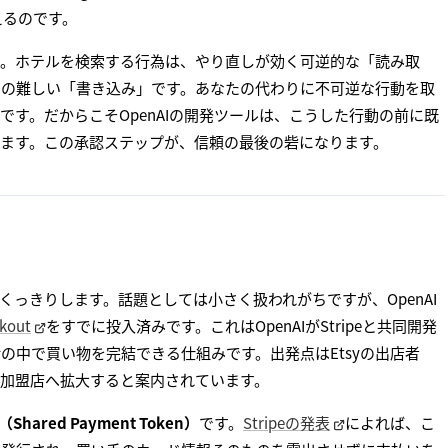
えるのです。
す。ホテルを検索する行為は、やり直しが効く可逆的な「読み取
しの難しい「書き込み」です。あなたの代わりに不可逆な行動を取
す。だからこそOpenAIの開発ツールは、こうした行動の前に既
ます。この承認ステップが、信頼の最後の砦になります。
っきりします。話題としては小さく扱われがちですが、OpenAI
kout
をすでに投入済みです。これはOpenAIがStripeと共同開発
話の中で買い物を完結できる仕組みです。出発点はEtsyの出店者
hopify加盟店へ拡大すると案内されています。
ared Payment Token）
です。
Stripeの発表
によれば、こ