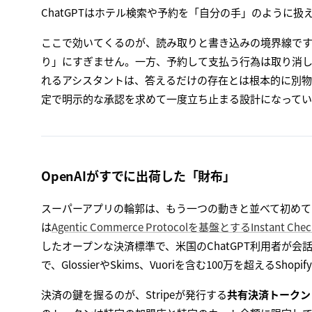
ChatGPTはホテル検索や予約を「自分の手」のように扱
ここで効いてくるのが、読み取りと書き込みの境界線で
り」にすぎません。一方、予約して支払う行為は取り消
れるアシスタントは、答えるだけの存在とは根本的に別物で
定で明示的な承認を求めて一度立ち止まる設計になってい
OpenAIがすでに出荷した「財布」
スーパーアプリの輪郭は、もう一つの動きと並べて初めてく
は
Agentic Commerce Protocolを基盤とするInstant Chec
したオープンな決済標準で、米国のChatGPT利用者が会
で、GlossierやSkims、Vuoriを含む100万を超えるS
決済の鍵を握るのが、Stripeが発行する
共有決済トークン（Sh