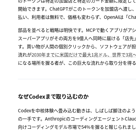
のトークンは特定の加盟店と特定のカート金額に限定し
開始できます。ChatGPTがこのトークンを加盟店へ渡し
払い、利用者は無料で、価格も変わらず、OpenAIは「C
部品を並べると戦略は明快です。MCPで動くアプリがアシスタン
スーパーアプリがその両方を9億人へ同時に届ける「店先
す。買い物が人間の個別クリックから、ソフトウェアが担う
流れが
2030年までに米国だけで最大1兆ドル、世界で3兆
になる場所を握る者が、この巨大な流れから取り分を得
なぜCodexまで取り込むのか
Codexを中核体験へ畳み込む動きは、しばしば脚注のよ
の一手です。AnthropicのコーディングエージェントClaude
向けコーディングモデル市場で54%を握ると報じられました