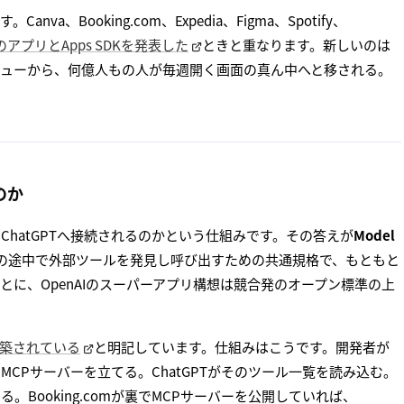
Booking.com、Expedia、Figma、Spotify、
内のアプリとApps SDKを発表した
ときと重なります。新しいのは
ビューから、何億人もの人が毎週開く画面の真ん中へと移される。
のか
hatGPTへ接続されるのかという仕組みです。その答えが
Model
話の途中で外部ツールを発見し呼び出すための共通規格で、もともと
肉なことに、OpenAIのスーパーアプリ構想は競合発のオープン標準の上
に構築されている
と明記しています。仕組みはこうです。開発者が
CPサーバーを立てる。ChatGPTがそのツール一覧を読み込む。
Booking.comが裏でMCPサーバーを公開していれば、