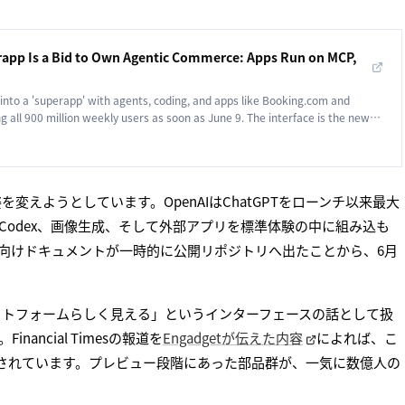
app Is a Bid to Own Agentic Commerce: Apps Run on MCP,
into a 'superapp' with agents, coding, and apps like Booking.com and
g all 900 million weekly users as soon as June 9. The interface is the new
を変えようとしています。OpenAIはChatGPTをローンチ以来最大
Codex、画像生成、そして外部アプリを標準体験の中に組み込も
者向けドキュメントが一時的に公開リポジトリへ出たことから、6月
ラットフォームらしく見える」というインターフェースの話として扱
ncial Timesの報道を
Engadgetが伝えた内容
によれば、こ
されています。プレビュー段階にあった部品群が、一気に数億人の