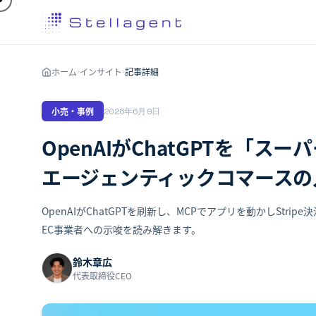
ホーム
インサイト
記事詳細
›
›
小売・事例
2026年6月9日
OpenAIがChatGPTを「スー
エージェンティックコマースの
OpenAIがChatGPTを刷新し、MCPでアプリを動かしSt
EC事業者への示唆を読み解きます。
鈴木章広
代表取締役CEO