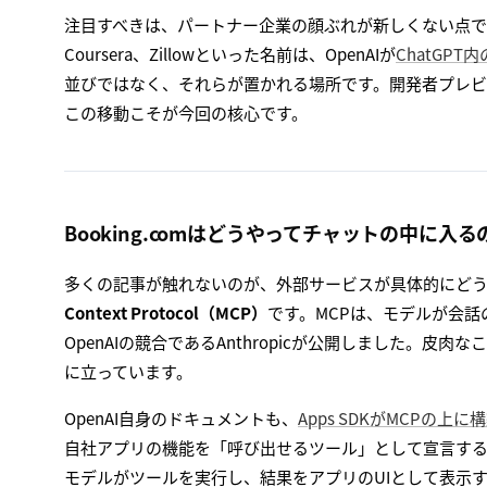
注目すべきは、パートナー企業の顔ぶれが新しくない点です。Canva、
Coursera、Zillowといった名前は、OpenAIが
ChatGPT
並びではなく、それらが置かれる場所です。開発者プレ
この移動こそが今回の核心です。
Booking.comはどうやってチャットの中に入る
多くの記事が触れないのが、外部サービスが具体的にどうC
Context Protocol（MCP）
です。MCPは、モデルが会
OpenAIの競合であるAnthropicが公開しました。皮
に立っています。
OpenAI自身のドキュメントも、
Apps SDKがMCPの上
自社アプリの機能を「呼び出せるツール」として宣言するM
モデルがツールを実行し、結果をアプリのUIとして表示する。