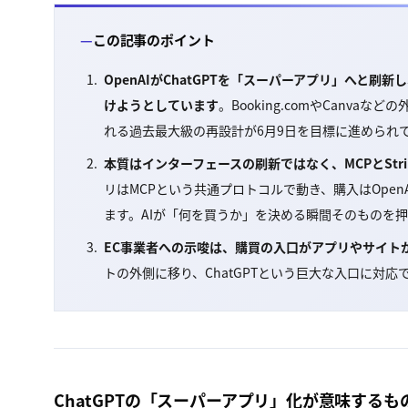
この記事のポイント
OpenAIがChatGPTを「スーパーアプリ」へと
けようとしています
。Booking.comやCanv
れる過去最大級の再設計が6月9日を目標に進められ
本質はインターフェースの刷新ではなく、MCPとSt
リはMCPという共通プロトコルで動き、購入はOpenAIがStr
ます。AIが「何を買うか」を決める瞬間そのものを
EC事業者への示唆は、購買の入口がアプリやサイト
トの外側に移り、ChatGPTという巨大な入口に対
ChatGPTの「スーパーアプリ」化が意味するも