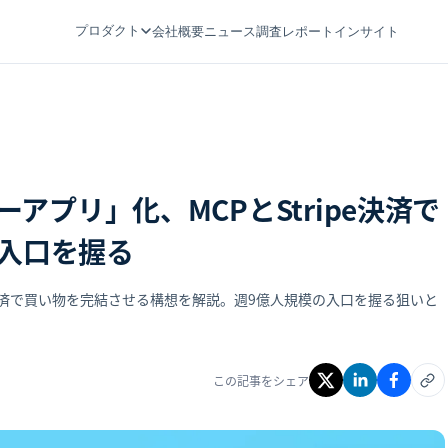
プロダクト
会社概要
ニュース
調査レポート
インサイト
パーアプリ」化、MCPとStripe決済で
入口を握る
ripe決済で買い物を完結させる構想を解説。週9億人規模の入口を握る狙いと
この記事をシェア