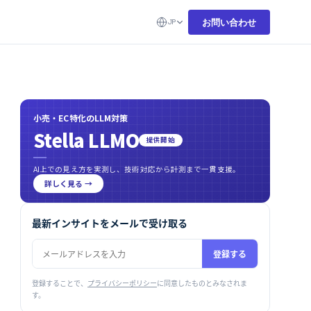
お問い合わせ
JP
小売・EC特化のLLM対策
Stella LLMO
提供開始
AI上での見え方を実測し、技術対応から計測まで一貫支援。
詳しく見る →
最新インサイトをメールで受け取る
登録する
登録することで、
プライバシーポリシー
に同意したものとみなされま
す。