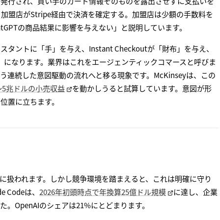
て発行され、買い手のカード情報そのものを露出させずに支払いを
、加盟店がStripe経由で決済を確定する。加盟店は少額の手数料を
hatGPTの商品結果に影響を与えない」と説明しています。
トに「手」を与え、Instant Checkoutが「財布」を与え、
」になります。業界はこれをエージェンティックコマースと呼びま
連続した意図駆動の流れへと移る現象です。McKinseyは、この
〜5兆ドルの小売収益
を動かしうると試算しています。意図が形
る位置に立ちます。
うに扱われます。しかし競争環境を踏まえると、これは明確に守り
 Codeは、
2026年初頭時点で年換算25億ドル規模
に達し、企業
。OpenAIのシェアは21%にとどまります。