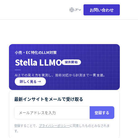
お問い合わせ
JP
小売・EC特化のLLM対策
Stella LLMO
提供開始
AI上での見え方を実測し、技術対応から計測まで一貫支援。
詳しく見る →
最新インサイトをメールで受け取る
登録する
登録することで、
プライバシーポリシー
に同意したものとみなされま
す。