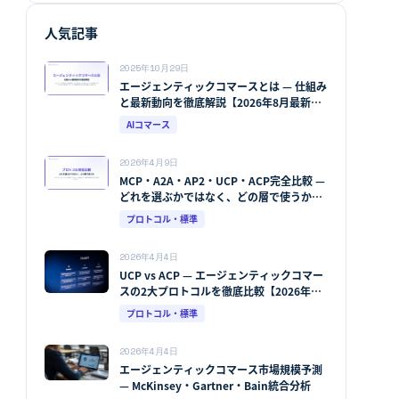
人気記事
2025年10月29日
エージェンティックコマースとは — 仕組み
と最新動向を徹底解説【2026年8月最新
版】
AIコマース
2026年4月9日
MCP・A2A・AP2・UCP・ACP完全比較 —
どれを選ぶかではなく、どの層で使うか
【2026年8月最新版】
プロトコル・標準
2026年4月4日
UCP vs ACP — エージェンティックコマー
スの2大プロトコルを徹底比較【2026年
版】
プロトコル・標準
2026年4月4日
エージェンティックコマース市場規模予測
— McKinsey・Gartner・Bain統合分析