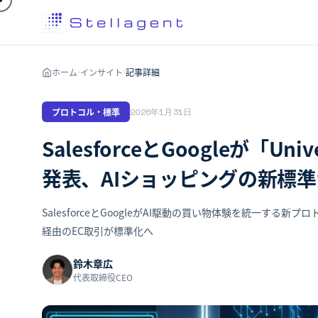
ホーム
インサイト
記事詳細
›
›
プロトコル・標準
2026年1月31日
SalesforceとGoogleが「Univ
発表、AIショッピングの新標
SalesforceとGoogleがAI駆動の買い物体験を統一する
経由のEC取引が標準化へ
鈴木章広
代表取締役CEO