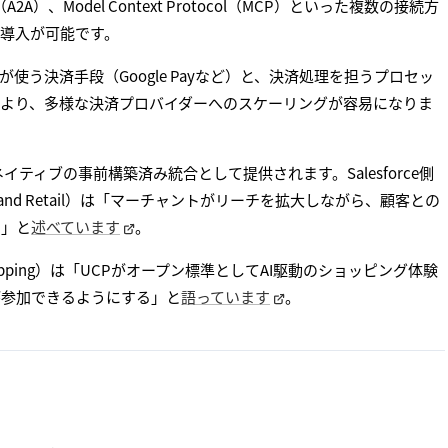
2A）、Model Context Protocol（MCP）といった複数の接続方
導入が可能です。
う決済手段（Google Payなど）と、決済処理を担うプロセッ
より、多様な決済プロバイダーへのスケーリングが容易になりま
イティブの事前構築済み統合として提供されます。Salesforce側
mmerce and Retail）は「マーチャントがリーチを拡大しながら、顧客との
る」と
述べています
。
ant Shopping）は「UCPがオープン標準としてAI駆動のショッピング体験
が参加できるようにする」と
語っています
。