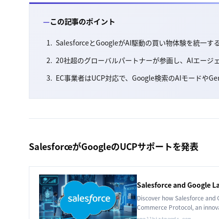
この記事のポイント
SalesforceとGoogleがAI駆動の買い物体験を統
20社超のグローバルパートナーが参画し、AIエージ
EC事業者はUCP対応で、Google検索のAIモードや
SalesforceがGoogleのUCPサポートを発表
Salesforce and Google L
Discover how Salesforce and G
Commerce Protocol, an innova
Learn about its implications f
smallbiztrends.com