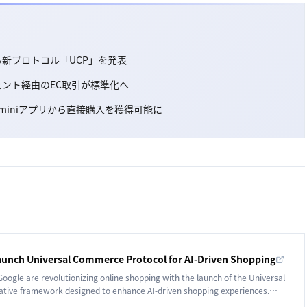
一する新プロトコル「UCP」を発表
ェント経由のEC取引が標準化へ
Geminiアプリから直接購入を獲得可能に
aunch Universal Commerce Protocol for AI-Driven Shopping
oogle are revolutionizing online shopping with the launch of the Universal
tive framework designed to enhance AI-driven shopping experiences.
or retailers and consumers alike.