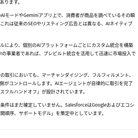
つあります。
AIモードやGeminiアプリ上で、消費者が商品を調べているその瞬
れは従来のSEOやリスティング広告とは異なる、AIネイティブ
ルにより、個別のAIプラットフォームごとにカスタム統合を構築
ceを利用中の事業者であれば、プレビルト統合を活用して迅速に市場投入で
上の取引においても、マーチャンダイジング、フルフィルメント、
側がコントロールします。AIエージェントが自律的に取引を完了
スフルハンドオフ」が設計されています。
まだ確定していません。SalesforceはGoogleおよびエコシ
展開順序、サポートモデル」を策定中としています。