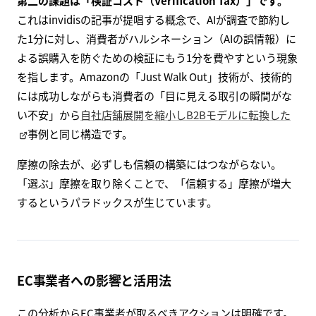
第二の課題は「検証コスト（Verification Tax）」です。
これはinvidisの記事が提唱する概念で、AIが調査で節約し
た1分に対し、消費者がハルシネーション（AIの誤情報）に
よる誤購入を防ぐための検証にもう1分を費やすという現象
を指します。Amazonの「Just Walk Out」技術が、技術的
には成功しながらも消費者の「目に見える取引の瞬間がな
い不安」から
自社店舗展開を縮小しB2Bモデルに転換した
事例と同じ構造です。
摩擦の除去が、必ずしも信頼の構築にはつながらない。
「選ぶ」摩擦を取り除くことで、「信頼する」摩擦が増大
するというパラドックスが生じています。
EC事業者への影響と活用法
この分析からEC事業者が取るべきアクションは明確です。