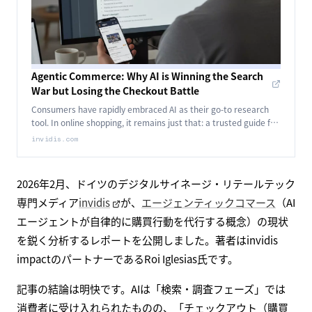
Agentic Commerce: Why AI is Winning the Search
War but Losing the Checkout Battle
Consumers have rapidly embraced AI as their go-to research
tool. In online shopping, it remains just that: a trusted guide for
options, not the best price.
invidis.com
2026年2月、ドイツのデジタルサイネージ・リテールテック
専門メディア
invidis
が、
エージェンティックコマース
（AI
エージェントが自律的に購買行動を代行する概念）の現状
を鋭く分析するレポートを公開しました。著者はinvidis
impactのパートナーであるRoi Iglesias氏です。
記事の結論は明快です。AIは「検索・調査フェーズ」では
消費者に受け入れられたものの、「チェックアウト（購買