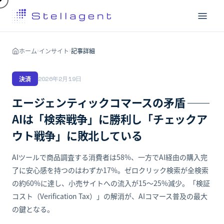
ホーム
インサイト
記事詳細
›
›
決済
2026年2月19日
エージェンティックコマースの矛盾 ──
AIは「検索戦争」に勝利し「チェックア
ウト戦争」に敗北している
AIツールで商品調査する消費者は58%、一方でAI経由の購入完
了に安心感を持つのはわずか17%。ゼロクリック検索が全検索
の約60%に達し、小売サイトへの流入が15〜25%減少。「検証
コスト（Verification Tax）」の解消が、AIコマース普及の最大
の鍵となる。